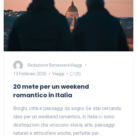
Redazione BenessereViaggi
13 Febbraio 2026
Viaggi
(0)
20 mete per un weekend
romantico in Italia
Borghi, città e paesaggi da sogno Se stai cercando
idee per un weekend romantico, in Italia ci sono
destinazioni che uniscono storia, arte, paesaggi
naturali e atmosfere uniche, perfette per…