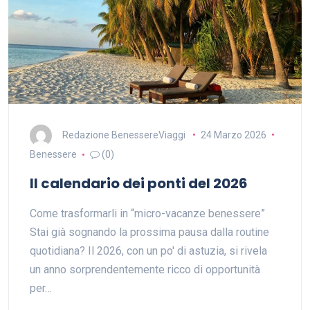
Redazione BenessereViaggi
24 Marzo 2026
Benessere
(0)
Il calendario dei ponti del 2026
Come trasformarli in “micro-vacanze benessere”
Stai già sognando la prossima pausa dalla routine
quotidiana? Il 2026, con un po' di astuzia, si rivela
un anno sorprendentemente ricco di opportunità
per…