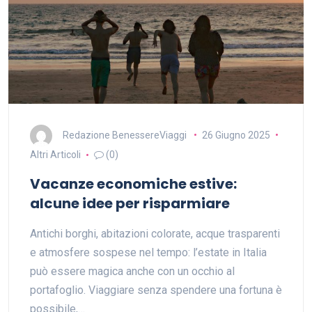
Redazione BenessereViaggi
26 Giugno 2025
Altri Articoli
(0)
Vacanze economiche estive:
alcune idee per risparmiare
Antichi borghi, abitazioni colorate, acque trasparenti
e atmosfere sospese nel tempo: l’estate in Italia
può essere magica anche con un occhio al
portafoglio. Viaggiare senza spendere una fortuna è
possibile,…