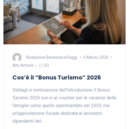
Redazione BenessereViaggi
6 Marzo 2026
Altri Articoli
(0)
Cos’è il “Bonus Turismo” 2026
Dettagli e motivazione dell'introduzione Il Bonus
Turismo 2026 non è un voucher per le vacanze delle
famiglie come quello sperimentato nel 2020, ma
un'agevolazione fiscale dedicata ai lavoratori
dipendenti del…