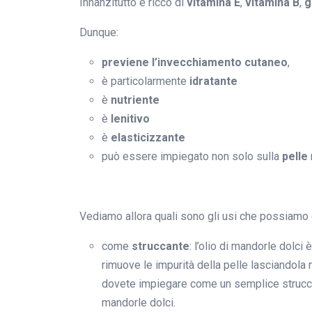
Innanzitutto è ricco di
vitamina E
,
vitamina B
,
g
Dunque:
previene l’invecchiamento cutaneo
,
è particolarmente
idratante
è
nutriente
è
lenitivo
è
elasticizzante
può essere impiegato non solo sulla
pelle
Vediamo allora quali sono gli usi che possiamo 
come
struccante
: l’olio di mandorle dolci
rimuove le impurità della pelle lasciandola m
dovete impiegare come un semplice struccan
mandorle dolci.