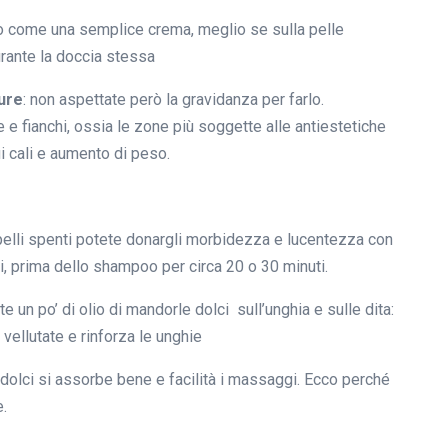
aso come una semplice crema, meglio se sulla pelle
urante la doccia stessa
ure
: non aspettate però la gravidanza per farlo.
 fianchi, ossia le zone più soggette alle antiestetiche
i cali e aumento di peso.
apelli spenti potete donargli morbidezza e lucentezza con
i, prima dello shampoo per circa 20 o 30 minuti.
 un po’ di olio di mandorle dolci sull’unghia e sulle dita:
vellutate e rinforza le unghie
e dolci si assorbe bene e facilità i massaggi. Ecco perché
e.