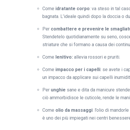
Come
idratante corpo
: va steso in tal c
bagnata. L’ideale quindi dopo la doccia o d
Per
combattere e prevenire le smagliat
Stendetelo quotidianamente su seno, cosce e
striature che si formano a causa dei continu
Come
lenitivo:
allevia rossori e pruriti.
Come
impacco per i capelli
: se avete i c
un impacco da applicare sui capelli inumidit
Per
unghie
sane e dita da manicure stendete
ciò ammorbidisce le cuticole, rende le mani 
Come
olio da massaggi
: l’olio di mandorl
è uno dei più impiegati nei centri benesser