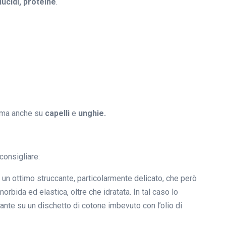
lucidi, proteine
.
ma anche su
capelli
e
unghie.
consigliare:
 è un ottimo struccante, particolarmente delicato, che però
orbida ed elastica, oltre che idratata. In tal caso lo
te su un dischetto di cotone imbevuto con l’olio di