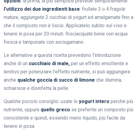
opzioni
: la prima, la più semplice prevede semplicemente
l’utilizzo dei due ingredienti base
: frullate 3 o 4 fragole
mature, aggiungete 2 cucchiai di yogurt ed amalgamate fino a
che il composto non è liscio. Applicatelo subito sul viso e
tenere in posa per 20 minuti. Risciacquate bene con acqua
fresca e tamponate con asciugamano.
Le alternative a questa ricetta prevedono l’introduzione
anche di un
cucchiaio di male,
per un effetto emolliente e
lenitivo per potenziare l’effetto nutriente; si può aggiungere
anche
qualche goccia di succo di limone
che illumina,
schiarisce e disinfetta la pelle.
Qualche piccolo consiglio: usate lo
yogurt intero
perché più
nutriente, oppure
quello greco
se preferite un composto più
consistente e quindi, essendo meno liquido, più facile da
tenere in posa.