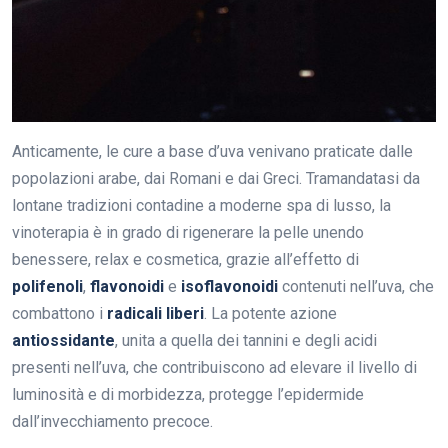
Anticamente, le cure a base d’uva venivano praticate dalle
popolazioni arabe, dai Romani e dai Greci. Tramandatasi da
lontane tradizioni contadine a moderne spa di lusso, la
vinoterapia è in grado di rigenerare la pelle unendo
benessere, relax e cosmetica, grazie all’effetto di
polifenoli
,
flavonoidi
e
isoflavonoidi
contenuti nell’uva, che
combattono i
radicali liberi
. La potente azione
antiossidante
, unita a quella dei tannini e degli acidi
presenti nell’uva, che contribuiscono ad elevare il livello di
luminosità e di morbidezza, protegge l’epidermide
dall’invecchiamento precoce.