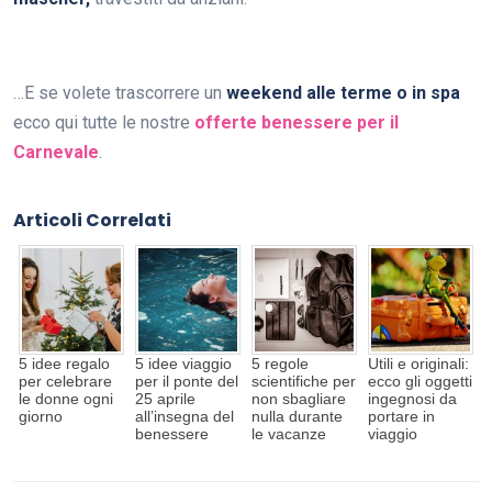
…E se volete trascorrere un
weekend alle terme o in spa
ecco qui tutte le nostre
offerte benessere per il
Carnevale
.
Articoli Correlati
5 idee regalo
5 idee viaggio
5 regole
Utili e originali:
per celebrare
per il ponte del
scientifiche per
ecco gli oggetti
le donne ogni
25 aprile
non sbagliare
ingegnosi da
giorno
all’insegna del
nulla durante
portare in
benessere
le vacanze
viaggio