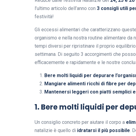
Reduce dalle festività Natalizie del
24, 25 e 2
l’ultimo articolo dell’anno con
3 consigli utili 
festività!
Gli eccessi alimentari che caratterizzano quest
organismo e nella nostra routine alimentare da no
tempi diversi per ripristinare il proprio equilibri
settimana. Di seguito 3 accorgimenti che posson
efficacemente e rapidamente e le nostre conclusi
Bere molti liquidi per depurare l’organi
Mangiare alimenti ricchi di fibre per dep
Mantenersi leggeri con piatti semplici e
1. Bere molti liquidi per d
Un consiglio concreto per aiutare il corpo a
elim
natalizie è quello di
idratarsi il più possibile
. D