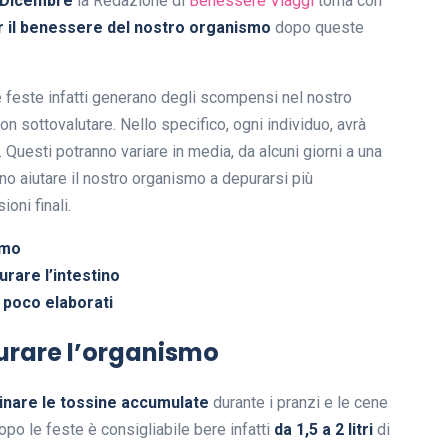
6 Dicembre
la Redazione di
Benessere Viaggi
torna con
per il benessere del nostro organismo
dopo queste
e feste infatti generano degli scompensi nel nostro
n sottovalutare. Nello specifico, ogni individuo, avrà
o. Questi potranno variare in media, da alcuni giorni a una
o aiutare il nostro organismo a depurarsi più
oni finali.
smo
urare l’intestino
 poco elaborati
epurare l’organismo
inare le tossine accumulate
durante i pranzi e le cene
opo le feste è consigliabile bere infatti
da 1,5 a 2 litri
di