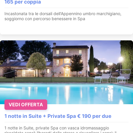
165 per coppia
Incastonata tra le dorsali dell'Appennino umbro marchigiano,
soggiorno con percorso benessere in Spa
VEDI OFFERTA
1 notte in Suite + Private Spa € 190 per due
1 notte in Suite, private Spa con vasca idromassaggio
riscaldata saprà liberarti dallo stress e risvegliare i sensi; il