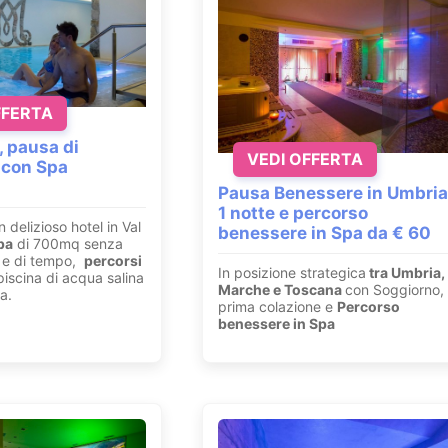
FFERTA
, pausa di
VEDI OFFERTA
 con Spa
Pausa Benessere in Umbria
1 notte e percorso
n delizioso hotel in Val
benessere in Spa da € 60
pa
di 700mq senza
ri e di tempo,
percorsi
In posizione strategica
tra Umbria,
iscina di acqua salina
Marche e Toscana
con Soggiorno,
a.
prima colazione e
Percorso
benessere in Spa