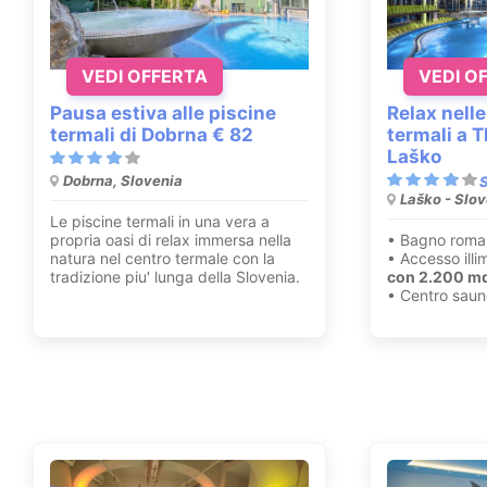
VEDI OFFERTA
VEDI O
Pausa estiva alle piscine
Relax nelle
termali di Dobrna € 82
termali a 
Laško
Dobrna, Slovenia
Laško - Slo
Le piscine termali in una vera a
propria oasi di relax immersa nella
• Bagno roma
natura nel centro termale con la
• Accesso illi
tradizione piu' lunga della Slovenia.
con 2.200 mq 
• Centro saun