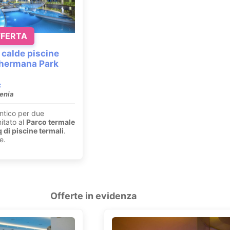
FFERTA
 calde piscine
Thermana Park
venia
ntico per due
mitato al
Parco termale
di piscine termali
.
e.
Offerte in evidenza