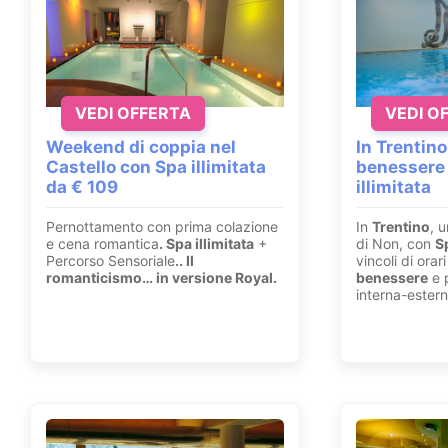
VEDI OFFERTA
VEDI O
Weekend di coppia nel
In Trentino
Castello con Spa illimitata
benessere
da € 109
illimitata
Pernottamento con prima colazione
In
Trentino
, u
e cena romantica
. Spa illimitata
+
di Non, con
S
Percorso Sensoriale
.
. Il
vincoli di ora
romanticismo… in versione Royal.
benessere
e p
interna-estern