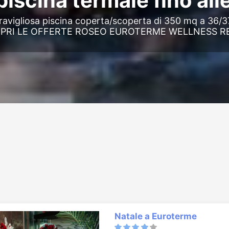
piscina termale fino all
avigliosa piscina coperta/scoperta di 350 mq a 36/
OPRI LE OFFERTE ROSEO EUROTERME WELLNESS R
Natale a Euroterme