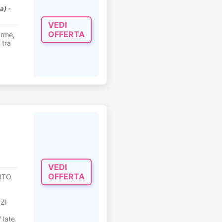
a) -
VEDI
OFFERTA
erme,
 tra
VEDI
OFFERTA
ONTO
IZI
 late