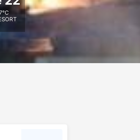
e 22
37°C
ESORT