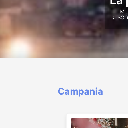
La 
Mer
> SC
Campania