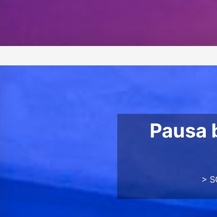
Pausa 
> S