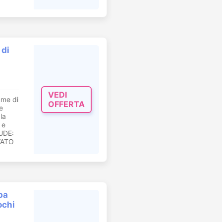
 di
VEDI
lume di
OFFERTA
e
la
 e
UDE:
VATO
pa
ochi