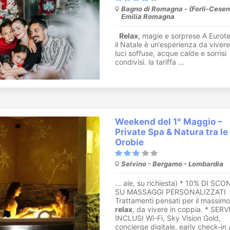
Bagno di Romagna - (Forlì-Cesen
Emilia Romagna
Relax
, magie e sorprese A Eurot
il Natale è un’esperienza da vivere
luci soffuse, acque calde e sorrisi
condivisi. la tariffa ...
Weekend del 1° Maggio –
Private Spa & Natura tra le
Orobie
Selvino - Bergamo - Lombardia
... ale, su richiesta) * 10% DI SC
SU MASSAGGI PERSONALIZZATI
Trattamenti pensati per il massimo
relax
, da vivere in coppia. * SERV
INCLUSI Wi-Fi, Sky Vision Gold,
concierge digitale, early check-in /