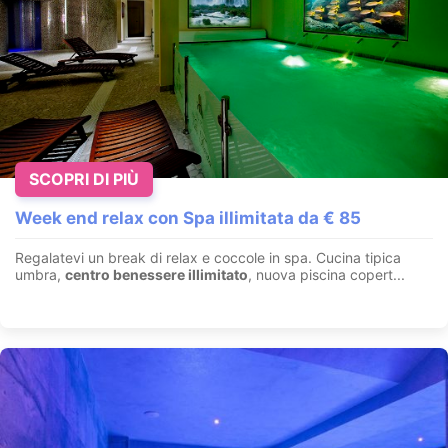
SCOPRI DI PIÙ
Pacchetto Compleanno o Anniversario – Spa
Privata & Festa in Montagna
Week end relax con Spa illimitata da € 85
Selvino - Bergamo - Lombardia
Regalatevi un break di relax e coccole in spa. Cucina tipica
Sky Room & SPA privata. Percorso benessere esclusivo:
umbra,
centro benessere illimitato
, nuova piscina copert...
Mountain SPA con sauna, bagno turco, idromassaggio e zona
relax...
VEDI OFFERTA