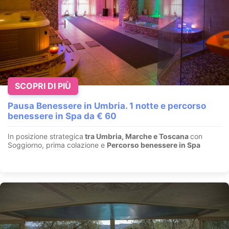
Weekend Ponte dell'Immacolata 2026
SCOPRI DI PIÙ
Fiera di Primiero - Trentino
Pausa Benessere in Umbria. 1 notte e percorso
Apri la porta della tua camera, esci dall'Hotel e in 20 passi stai
benessere in Spa da € 60
già sorseggiando del tipico vin brulè immerso nella n...
In posizione strategica
tra Umbria, Marche e Toscana
con
VEDI OFFERTA
Soggiorno, prima colazione e
Percorso benessere in Spa