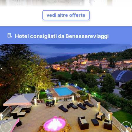
vedi altre offerte
Hotel consigliati da Benessereviaggi
Soggiorni Benessere Inverno da € 135,00
Arabba - Dolomiti - Sellaronda - Veneto
I prezzi si intendono a persona, a notte con trattamento di
mezza pensione (prezzi validi per soggiorni di minimo 4 notti)...
VEDI OFFERTA