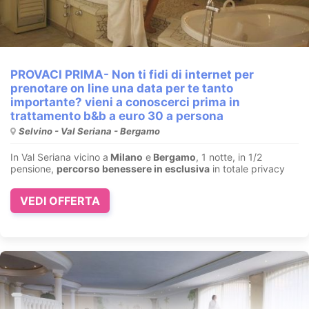
PROVACI PRIMA- Non ti fidi di internet per
prenotare on line una data per te tanto
importante? vieni a conoscerci prima in
trattamento b&b a euro 30 a persona
Selvino - Val Seriana - Bergamo
In Val Seriana vicino a
Milano
e
Bergamo
, 1 notte, in 1/2
pensione,
percorso benessere in esclusiva
in totale privacy
VEDI OFFERTA