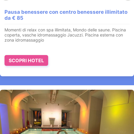
Pausa benessere con centro benessere illimitato
da € 85
Momenti di relax con spa illimitata, Mondo delle saune. Piscina
coperta, vasche idromassaggio Jacuzzi. Piscina esterna con
zona idromassaggio
7 notti paga 6
Ortisei - Val Gardena - Suedtirol - Alto Adige
SCOPRI HOTEL
VALIDITÀ DAL 23/08 AL 30/08/2026 Prenota 7 notti e paga
solo 6 da Euro 1.134,- a persona incluso colazione da Euro
1.23...
VEDI OFFERTA