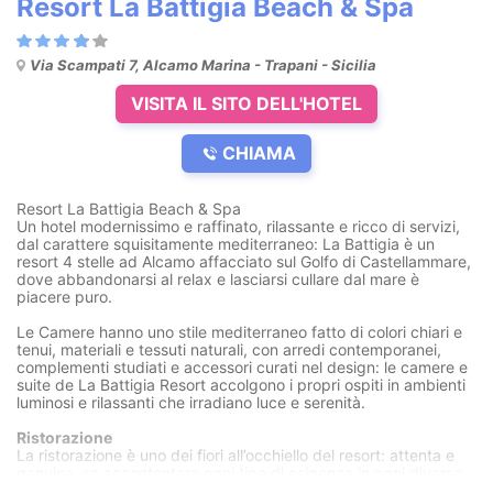
Resort La Battigia Beach & Spa
Via Scampati 7, Alcamo Marina - Trapani - Sicilia
VISITA IL SITO DELL'HOTEL
CHIAMA
Resort La Battigia Beach & Spa
Un hotel modernissimo e raffinato, rilassante e ricco di servizi,
dal carattere squisitamente mediterraneo: La Battigia è un
resort 4 stelle ad Alcamo affacciato sul Golfo di Castellammare,
dove abbandonarsi al relax e lasciarsi cullare dal mare è
piacere puro.
Le Camere hanno uno stile mediterraneo fatto di colori chiari e
tenui, materiali e tessuti naturali, con arredi contemporanei,
complementi studiati e accessori curati nel design: le camere e
suite de La Battigia Resort accolgono i propri ospiti in ambienti
luminosi e rilassanti che irradiano luce e serenità.
Ristorazione
La ristorazione è uno dei fiori all’occhiello del resort: attenta e
genuina, sa accontentare ogni tipo di esigenza in ogni diverso
momento della giornata.