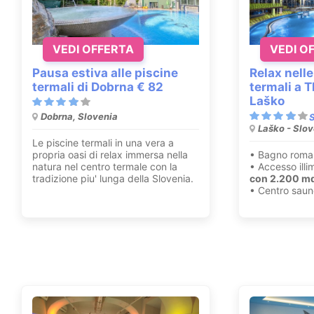
VEDI OFFERTA
VEDI O
Pausa estiva alle piscine
Relax nelle
termali di Dobrna € 82
termali a 
Laško
Dobrna, Slovenia
Laško - Slo
Le piscine termali in una vera a
propria oasi di relax immersa nella
• Bagno roma
natura nel centro termale con la
• Accesso illi
tradizione piu' lunga della Slovenia.
con 2.200 mq 
• Centro saun