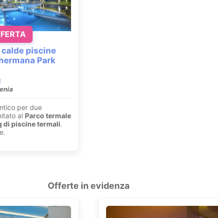
FFERTA
 calde piscine
Thermana Park
venia
ntico per due
mitato al
Parco termale
di piscine termali
.
e.
Offerte in evidenza