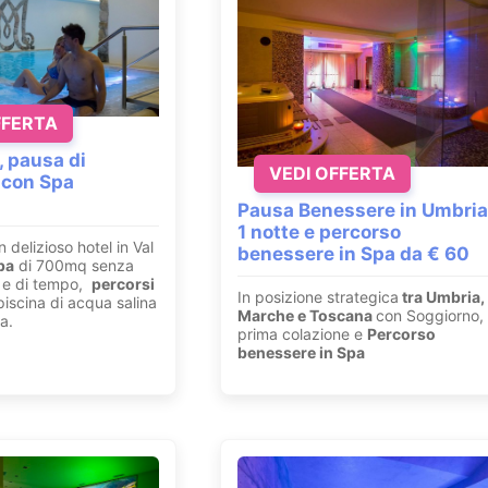
FFERTA
, pausa di
VEDI OFFERTA
 con Spa
Pausa Benessere in Umbria
1 notte e percorso
n delizioso hotel in Val
benessere in Spa da € 60
pa
di 700mq senza
ri e di tempo,
percorsi
In posizione strategica
tra Umbria,
iscina di acqua salina
Marche e Toscana
con Soggiorno,
a.
prima colazione e
Percorso
benessere in Spa