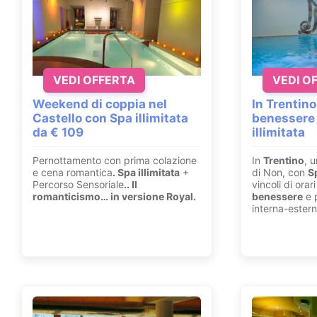
VEDI OFFERTA
VEDI O
Weekend di coppia nel
In Trentino
Castello con Spa illimitata
benessere
da € 109
illimitata
Pernottamento con prima colazione
In
Trentino
, u
e cena romantica
. Spa illimitata
+
di Non, con
S
Percorso Sensoriale
.
. Il
vincoli di ora
romanticismo… in versione Royal.
benessere
e p
interna-estern