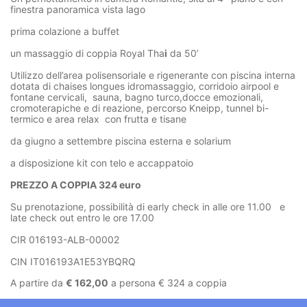
finestra panoramica vista lago
prima colazione a buffet
un massaggio di coppia Royal Tha
i
da 50’
Utilizzo dell’area polisensoriale e rigenerante con piscina interna
dotata di chaises longues idromassaggio, corridoio airpool e
fontane cervicali, sauna, bagno turco,docce emozionali,
cromoterapiche e di reazione, percorso Kneipp, tunnel bi-
termico e area relax con frutta e tisane
da giugno a settembre piscina esterna e solarium
a disposizione kit con telo e accappatoio
PREZZO A COPPIA 324 euro
Su prenotazione, possibilità di early check in alle ore 11.00 e
late check out entro le ore 17.00
CIR 016193-ALB-00002
CIN IT016193A1E53YBQRQ
A partire da
€ 162,00
a persona € 324 a coppia