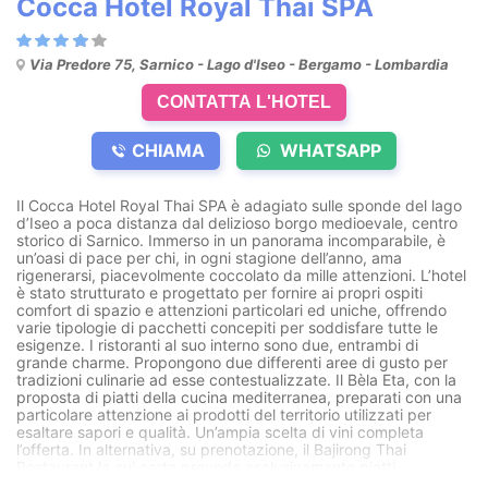
Cocca Hotel Royal Thai SPA
Via Predore 75, Sarnico - Lago d'Iseo - Bergamo - Lombardia
CONTATTA L'HOTEL
CHIAMA
WHATSAPP
Il Cocca Hotel Royal Thai SPA è adagiato sulle sponde del lago
d’Iseo a poca distanza dal delizioso borgo medioevale, centro
storico di Sarnico. Immerso in un panorama incomparabile, è
un’oasi di pace per chi, in ogni stagione dell’anno, ama
rigenerarsi, piacevolmente coccolato da mille attenzioni. L’hotel
è stato strutturato e progettato per fornire ai propri ospiti
comfort di spazio e attenzioni particolari ed uniche, offrendo
varie tipologie di pacchetti concepiti per soddisfare tutte le
esigenze. I ristoranti al suo interno sono due, entrambi di
grande charme. Propongono due differenti aree di gusto per
tradizioni culinarie ad esse contestualizzate. Il Bèla Eta, con la
proposta di piatti della cucina mediterranea, preparati con una
particolare attenzione ai prodotti del territorio utilizzati per
esaltare sapori e qualità. Un’ampia scelta di vini completa
l’offerta. In alternativa, su prenotazione, il Bajirong Thai
Restaurant la cui carta prevede esclusivamente piatti,
sapientemente preparati, della tradizione thailandese.