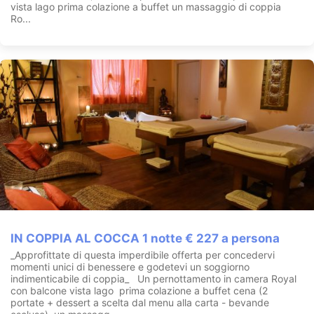
vista lago prima colazione a buffet un massaggio di coppia
Ma i nostri ospiti , oltre a provare le meravigliose sensazioni che
Ro...
queste tecniche regalano, potranno beneficiare di una piscina
coperta e riscaldata di 120 mq con chaises longues
idromassaggio, un corridoio air pool e fontane cervicali, oltre ad
un percorso benessere con sauna, bio-sauna, bagno turco,
docce cromoterapiche e di reazione, percorso Kneipp con
tunnel bi-termico, zona scrub e savonage, sia autonomo che
con operatore, ed un’ampia area relax con frutta e tisane a
disposizione.
Possibilità di usufruire del nuovo massaggio ad acqua “Spa
Stream”. *
alcuni servizi sono su richiesta e a pagamento.
Da giugno a settembre, a disposizione degli ospiti anche una
piscina esterna con solarium
Per perfezionare l’offerta dei servizi a disposizione dei nostri
ospiti: servizio baby sitting (su richiesta e a pagamento), ampio
garage coperto
IN COPPIA AL COCCA 1 notte € 227 a persona
_Approfittate di questa imperdibile offerta per concedervi
momenti unici di benessere e godetevi un soggiorno
indimenticabile di coppia_ Un pernottamento in camera Royal
con balcone vista lago prima colazione a buffet cena (2
portate + dessert a scelta dal menu alla carta - bevande