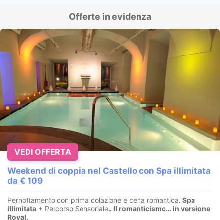
Offerte in evidenza
VEDI OFFERTA
Weekend di coppia nel Castello con Spa illimitata
da € 109
Pernottamento con prima colazione e cena romantica
. Spa
illimitata
+ Percorso Sensoriale
.
. Il romanticismo… in versione
Royal.