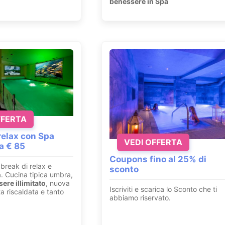
benessere in Spa
FFERTA
elax con Spa
VEDI OFFERTA
da € 85
Coupons fino al 25% di
break di relax e
sconto
a. Cucina tipica umbra,
ere illimitato
, nuova
Iscriviti e scarica lo Sconto che ti
a riscaldata e tanto
abbiamo riservato.