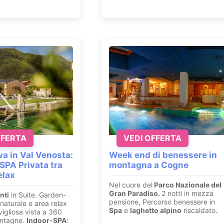
FFERTA
VEDI OFFERTA
va in Val Venosta:
Week end di benessere in
SPA Privata tra
montagna a Cogne
elax
Nel cuore del
Parco Nazionale del
Gran Paradiso.
2 notti in mezza
nti
in Suite. Garden-
pensione, Percorso benessere in
naturale e area relax
Spa
e
laghetto alpino
riscaldato.
igliosa vista a 360
ontagne.
Indoor-SPA
: