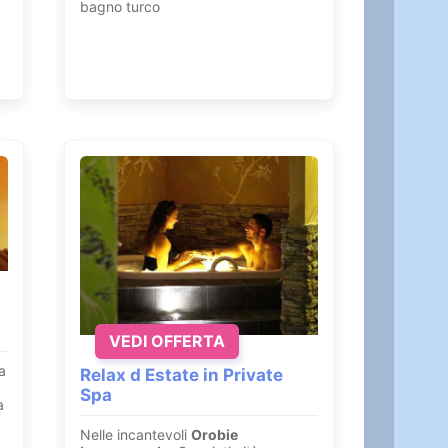
bagno turco
VEDI OFFERTA
a
Relax d Estate in Private
Spa
a
Nelle incantevoli
Orobie