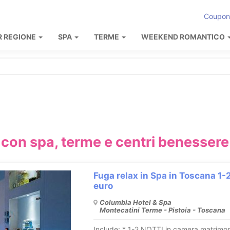
Coupon
R REGIONE
SPA
TERME
WEEKEND ROMANTICO
l con spa, terme e centri benessere
Fuga relax in Spa in Toscana 1-2
euro
Columbia Hotel & Spa
Montecatini Terme - Pistoia - Toscana
Include: * 1-2 NOTTI in camera matrimon