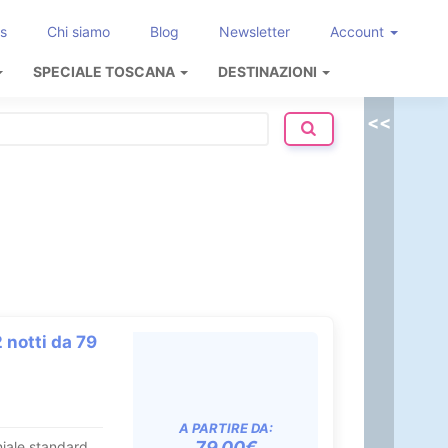
s
Chi siamo
Blog
Newsletter
Account
SPECIALE TOSCANA
DESTINAZIONI
<<
 notti da 79
A PARTIRE DA:
79.00€
iale standard