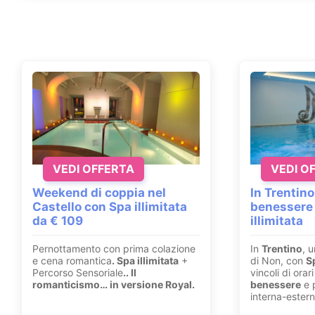
VEDI OFFERTA
VEDI O
Weekend di coppia nel
In Trentino
Castello con Spa illimitata
benessere
da € 109
illimitata
Pernottamento con prima colazione
In
Trentino
, u
e cena romantica
. Spa illimitata
+
di Non, con
S
Percorso Sensoriale
.
. Il
vincoli di ora
romanticismo… in versione Royal.
benessere
e p
interna-estern