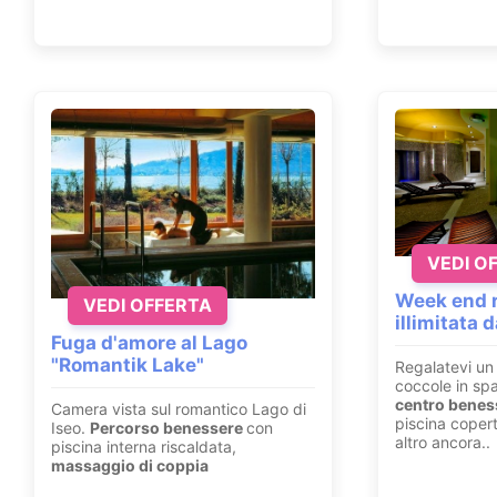
VEDI O
Week end r
VEDI OFFERTA
illimitata 
Fuga d'amore al Lago
"Romantik Lake"
Regalatevi un 
coccole in sp
centro beness
Camera vista sul romantico Lago di
piscina copert
Iseo.
Percorso benessere
con
altro ancora..
piscina interna riscaldata,
massaggio di coppia