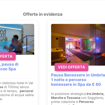
Offerte in evidenza
FFERTA
, pausa di
VEDI OFFERTA
 con Spa
Pausa Benessere in Umbria
1 notte e percorso
n delizioso hotel in Val
benessere in Spa da € 60
pa
di 700mq senza
ri e di tempo,
percorsi
In posizione strategica
tra Umbria,
iscina di acqua salina
Marche e Toscana
con Soggiorno,
a.
prima colazione e
Percorso