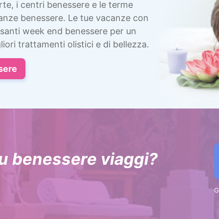
rte, i centri benessere e le terme
canze benessere. Le tue vacanze con
ssanti week end benessere per un
iori trattamenti olistici e di bellezza.
sere
 su benessere viaggi?
G