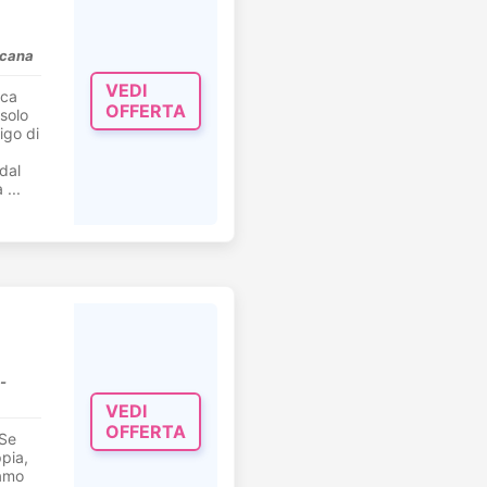
scana
VEDI
ica
OFFERTA
 solo
igo di
dal
 ...
-
VEDI
OFFERTA
 Se
pia,
amo