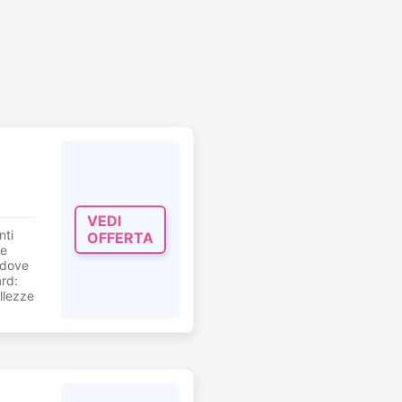
VEDI
nti
OFFERTA
 e
 dove
ard:
llezze