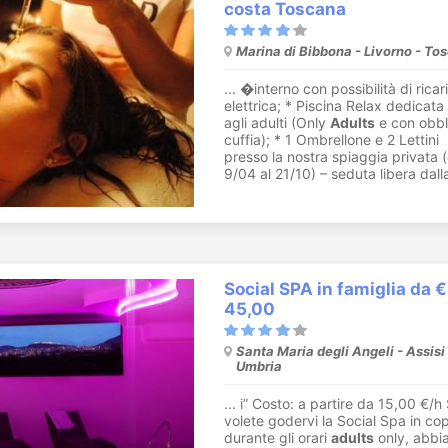
costa Toscana
Marina di Bibbona - Livorno - To
... �interno con possibilità di ricar
elettrica; * Piscina Relax dedicata
agli adulti (Only
Adults
e con obbl
cuffia); * 1 Ombrellone e 2 Lettini
presso la nostra spiaggia privata (
9/04 al 21/10) – seduta libera dalla
Social SPA in famiglia da €
45,00
Santa Maria degli Angeli - Assisi 
Umbria
... i” Costo: a partire da 15,00 €/h
volete godervi la Social Spa in cop
durante gli orari
adults
only, abbi