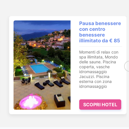
Pausa benessere
con le Terme di
Saturnia
La splendida Casetta
delle Candele.
ingresso giornaliero
per 2 persone nel
parco termale di
Saturnia Spa & Golf,
che ...
SCOPRI HOTEL