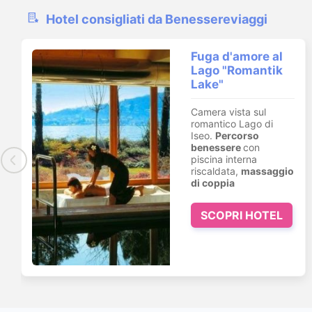
Hotel consigliati da Benessereviaggi
Pausa Benessere
in Umbria. 1 notte
e percorso
benessere in Spa
da € 60
In posizione
strategica
tra Umbria,
Marche e Toscana
con Soggiorno, prima
colazione e
Percorso
benessere in Spa
SCOPRI HOTEL