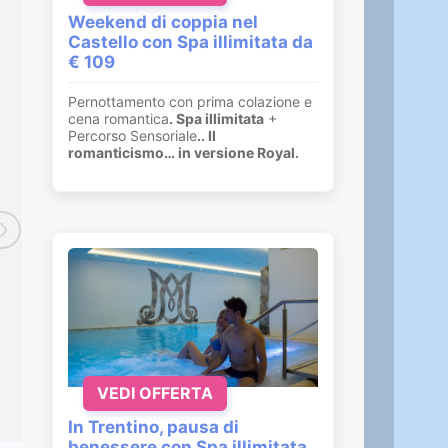
Weekend di coppia nel
Castello con Spa illimitata da
€ 109
Pausa benessere
in Spa 3-7 notti
Pernottamento con prima colazione e
cena romantica
. Spa illimitata
+
Percorso Sensoriale
.
. Il
A 2 passi da Merano
romanticismo… in versione Royal.
Hotel Spa con
5
piscine
(2 solo per
famiglie),
infinity pool
con vista
spettacolare
SCOPRI HOTEL
VEDI OFFERTA
In Trentino, pausa di
benessere con Spa illimitata