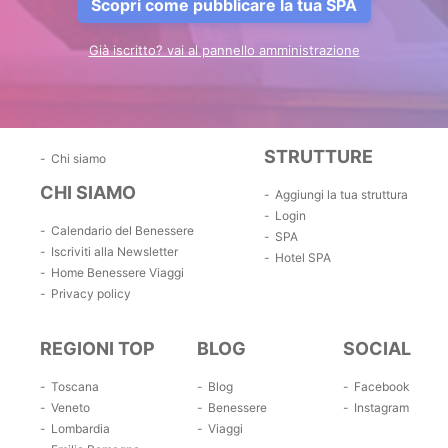
Scopri come pubblicare la tua SPA
Già iscritto? vai al pannello amministrazione
STRUTTURE
Chi siamo
CHI SIAMO
Aggiungi la tua struttura
Login
Calendario del Benessere
SPA
Iscriviti alla Newsletter
Hotel SPA
Home Benessere Viaggi
Privacy policy
REGIONI TOP
BLOG
SOCIAL
Toscana
Blog
Facebook
Veneto
Benessere
Instagram
Lombardia
Viaggi