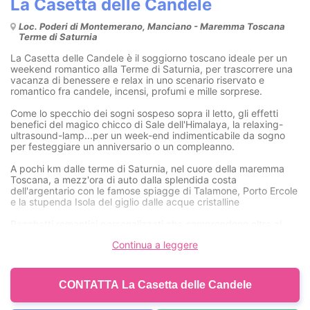
La Casetta delle Candele
Loc. Poderi di Montemerano, Manciano - Maremma Toscana
Terme di Saturnia
La Casetta delle Candele è il soggiorno toscano ideale per un
weekend romantico alla Terme di Saturnia, per trascorrere una
vacanza di benessere e relax in uno scenario riservato e
romantico fra candele, incensi, profumi e mille sorprese.
Come lo specchio dei sogni sospeso sopra il letto, gli effetti
benefici del magico chicco di Sale dell'Himalaya, la relaxing-
ultrasound-lamp...per un week-end indimenticabile da sogno
per festeggiare un anniversario o un compleanno.
A pochi km dalle terme di Saturnia, nel cuore della maremma
Toscana, a mezz'ora di auto dalla splendida costa
dell'argentario con le famose spiagge di Talamone, Porto Ercole
e la stupenda Isola del giglio dalle acque cristalline
Pacchetti romantici personalizzati che comprendono oltre al
soggiorno nella magica casetta delle candele, anche ingressi
Continua a leggere
nel centro Termale di Saturnia Spa & Golf, massaggi rilassanti,
cene romantiche, passeggiate a cavallo e tante altre sorprese.
CONTATTA La Casetta delle Candele