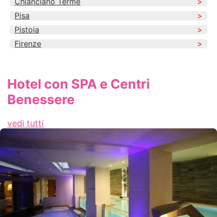
Chianciano Terme
Pisa
Pistoia
Firenze
Hotel con SPA e Centri
Benessere
vedi tutti