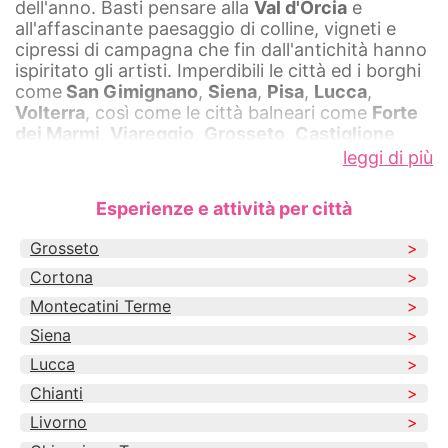
dell'anno. Basti pensare alla
Val d'Orcia
e
all'affascinante paesaggio di colline, vigneti e
cipressi di campagna che fin dall'antichità hanno
ispiritato gli artisti. Imperdibili le città ed i borghi
come
San Gimignano
,
Siena
,
Pisa
,
Lucca
,
Volterra
, così come le città balneari come
Forte
dei Marmi
,
Viareggio
,
Grosseto
,
Castiglione
della Pescaia
e
Livorno
. Per gli amanti del relax
leggi di più
impossibile non trascorrere almeno una giornata
alle
Terme di Montecatini
, le
Terme di Saturnia
,
Esperienze e attività per città
Bagno Vignoni
,
Chianciano
o ancora le
Terme di
San Fillippo
. Consulta le offerte e scegli la tua
Grosseto
destinazione preferita in Toscana, che sia al
Cortona
mare o in collina, il tuo soggiorno sarà
indimenticabile.
Montecatini Terme
Siena
Lucca
Chianti
Livorno