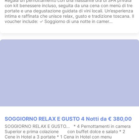
Regala un pernottamento con una rilassante ora di SPA privata
con kit benessere incluso, seguita da una cena con menù di tre
portate e una degustazione guidata di vini locali. Un’esperienza
intima e raffinata che unisce relax, gusto e tradizione toscana. Il
voucher include: ✓ Soggiorno di una notte in camer...
SOGGIORNO RELAX E GUSTO 4 Notti da € 380,00
SOGGIORNO RELAX E GUSTO... * 4 Pernottamenti in camera
Superior e prima colazione con buffet dolce e salato * 2
Cene in Hotel a 3 portate * 1 Cena in Hotel con menu