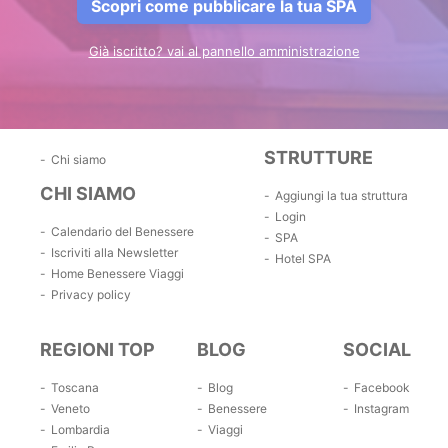
Scopri come pubblicare la tua SPA
Già iscritto? vai al pannello amministrazione
STRUTTURE
Chi siamo
CHI SIAMO
Aggiungi la tua struttura
Login
Calendario del Benessere
SPA
Iscriviti alla Newsletter
Hotel SPA
Home Benessere Viaggi
Privacy policy
REGIONI TOP
BLOG
SOCIAL
Toscana
Blog
Facebook
Veneto
Benessere
Instagram
Lombardia
Viaggi