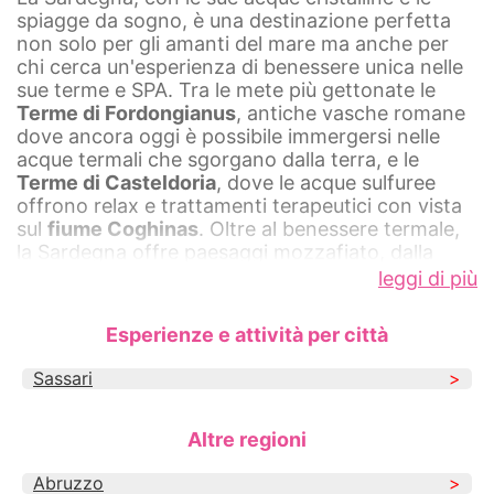
spiagge da sogno, è una destinazione perfetta
non solo per gli amanti del mare ma anche per
chi cerca un'esperienza di benessere unica nelle
sue terme e SPA. Tra le mete più gettonate le
Terme di Fordongianus
, antiche vasche romane
dove ancora oggi è possibile immergersi nelle
acque termali che sgorgano dalla terra, e le
Terme di Casteldoria
, dove le acque sulfuree
offrono relax e trattamenti terapeutici con vista
sul
fiume Coghinas
. Oltre al benessere termale,
la Sardegna offre paesaggi mozzafiato, dalla
Costa Smeralda
, con le sue acque turchesi e il jet
leggi di più
set internazionale, al selvaggio e incontaminato
Supramonte
. La cultura e la
gastronomia sarda
,
Esperienze e attività per città
con piatti unici come il porceddu e i culurgiones,
arricchiscono l'esperienza di viaggio, rendendo
Sassari
ogni soggiorno indimenticabile. Per una fuga
dalla routine, esplora le nostre offerte per un
soggiorno in Sardegna, dove il lusso incontra la
Altre regioni
tradizione in un'isola che sa stupire ad ogni visita.
Abruzzo