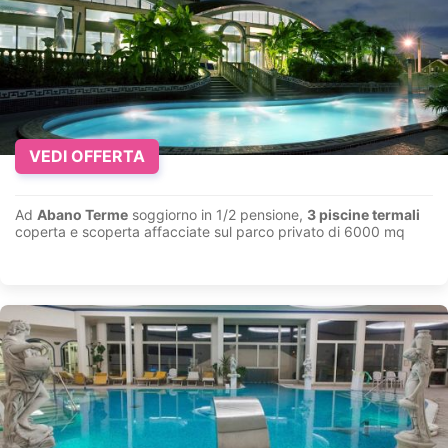
VEDI OFFERTA
Ad
Abano Terme
soggiorno in 1/2 pensione,
3 piscine termali
coperta e scoperta affacciate sul parco privato di 6000 mq