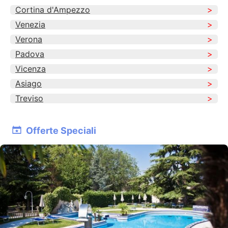
imperdibile, con la sua architettura imponente e
Cortina d'Ampezzo
le opere d'arte che custodisce. Per gli amanti
della storia, il Museo Internazionale della
Venezia
Maschera Amleto e Donato Sartori offre una
Verona
collezione affascinante di maschere teatrali da
Padova
tutto il mondo. Non perdere una passeggiata
lungo il Viale delle Terme, una strada elegante
Vicenza
fiancheggiata da negozi, caffè e ristoranti dove
Asiago
poter gustare la cucina locale. Il Giardino di Villa
Bembiana è un luogo incantevole per chi
Treviso
desidera immergersi nella natura e nella
tranquillità.
Offerte Speciali
Abano Terme e dintorni
Nei dintorni di Abano Terme ci sono molte altre
attrazioni da scoprire. A pochi chilometri si trova
Padova, famosa per la Basilica di Sant'Antonio e il
suggestivo Prato della Valle, una delle piazze più
grandi d'Europa. Gli appassionati di natura
possono esplorare il Parco Regionale dei Colli