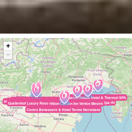
+
−
Savoy Beach Hotel & Thermal SPA
Boffenigo – The Golden Hour
Aqualux Hotel Spa Suite & Terme
Hotel Caesius Thermae & Spa Resort
Falkensteiner Hotel & Spa Jesolo
Almar Jesolo Resort & Spa
Quellenhof Luxury Resort Lazise
Hilton Garden Inn Venice Mestre
Abano Ritz Hotel di Terme e Benessere
Hotel Europa Terme
Terme di Relilax Boutique Hotel & Spa
Centro Benessere & Hotel Terme Neroniane