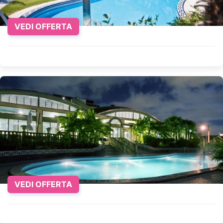
Euganei, ideale per escursioni a piedi o in
bicicletta. Il vicino Monastero di Praglia, con la
sua biblioteca storica e l'antica farmacia, offre
VEDI OFFERTA
un'esperienza culturale unica. Arquà Petrarca,
uno dei borghi più belli d'Italia, è perfetto per una
gita di un giorno, dove si può visitare la casa del
poeta Francesco Petrarca. Infine, la città di
Vicenza, con le sue ville palladiane, è facilmente
raggiungibile e rappresenta una meta
affascinante per gli amanti dell'arte e
dell'architettura.
Quando visitare Abano Terme
Il periodo migliore per visitare Abano Terme varia
in base alle preferenze personali. La primavera e
l'autunno offrono temperature miti e
VEDI OFFERTA
un'atmosfera tranquilla, ideale per esplorare la
città e i suoi dintorni. L'estate è perfetta per chi
ama le giornate lunghe e soleggiate, mentre
l'inverno, con il suo clima più fresco, è ideale per