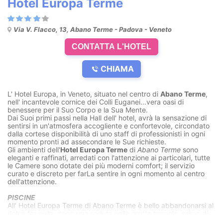
Hotel Europa Terme
Via V. Flacco, 13, Abano Terme - Padova - Veneto
CONTATTA L'HOTEL
CHIAMA
L' Hotel Europa, in Veneto, situato nel centro di
Abano Terme
,
nell' incantevole cornice dei Colli Euganei...vera oasi di
benessere per il Suo Corpo e la Sua Mente.
Dai Suoi primi passi nella Hall dell' hotel, avrà la sensazione di
sentirsi in un'atmosfera accogliente e confortevole, circondato
dalla cortese disponibilità di uno staff di professionisti in ogni
momento pronti ad assecondare le Sue richieste.
Gli ambienti dell'
Hotel Europa Terme
di
Abano Terme
sono
eleganti e raffinati, arredati con l'attenzione ai particolari, tutte
le Camere sono dotate dei più moderni comfort; il servizio
curato e discreto per farLa sentire in ogni momento al centro
dell'attenzione.
PISCINE
All' Hotel Europa Terme di Abano Terme è bello abbandonarsi al
dolce far nulla, dopo una seduta nella grotta termale, prima di
cullarsi nell'idromassaggio delle piscine...il tempo rallenta, si