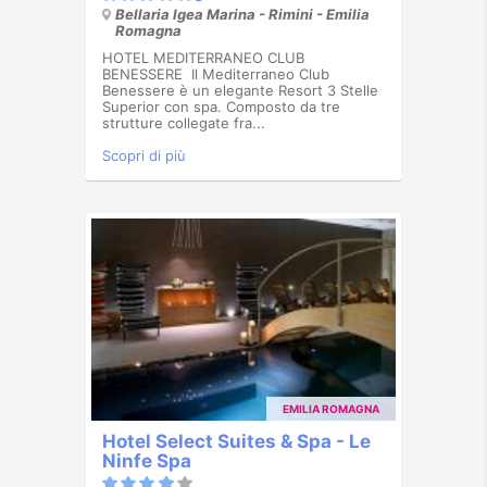
Bellaria Igea Marina - Rimini - Emilia
Romagna
HOTEL MEDITERRANEO CLUB
BENESSERE Il Mediterraneo Club
Benessere è un elegante Resort 3 Stelle
Superior con spa. Composto da tre
strutture collegate fra...
Scopri di più
EMILIA ROMAGNA
Hotel Select Suites & Spa - Le
Ninfe Spa