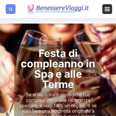
Festa di
compleanno in
Spa e alle
Terme
Se si avvicina il giorno del tuo
compleanno o una ricorrenza
speciale, e vuoi farti un regalo, o se
vuoi fare una sorpresa originale a