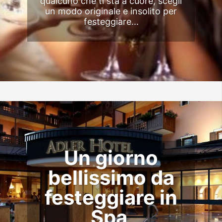
qualcuno che ti sta a cuore, scegli
un modo originale e insolito per
festeggiare...
Un giorno
bellissimo da
festeggiare in
Spa