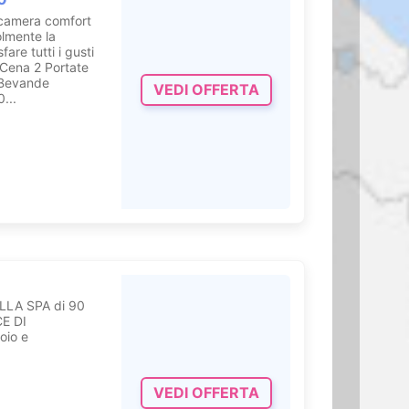
camera comfort
olmente la
are tutti i gusti
 Cena 2 Portate
 (Bevande
VEDI OFFERTA
...
LA SPA di 90
E DI
oio e
VEDI OFFERTA