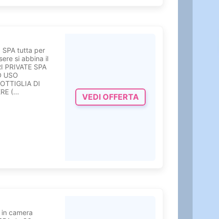
ra SPA tutta per
re si abbina il
ERI PRIVATE SPA
D USO
BOTTIGLIA DI
E (...
VEDI OFFERTA
e in camera