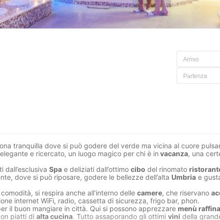
zona tranquilla dove si può godere del verde ma vicina al cuore pulsan
legante e ricercato, un luogo magico per chi è in
vacanza
, una cert
ti dall’esclusiva
Spa
e deliziati dall’ottimo
cibo
del rinomato
ristorant
nte, dove si può riposare, godere le bellezze dell’alta
Umbria
e gusta
omodità, si respira anche all’interno delle
camere
, che riservano
ac
ione internet WiFi, radio, cassetta di sicurezza, frigo bar, phon.
per il buon mangiare in città. Qui si possono apprezzare
menù raffina
on piatti di
alta cucina
. Tutto assaporando gli ottimi
vini
della grande