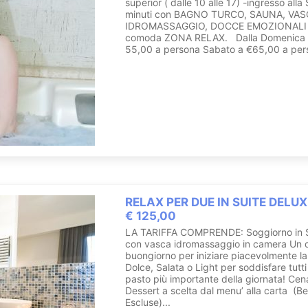
superior ( dalle 10 alle 17) -ingresso all
minuti con BAGNO TURCO, SAUNA, VA
IDROMASSAGGIO, DOCCE EMOZIONALI 
comoda ZONA RELAX. Dalla Domenica a
55,00 a persona Sabato a €65,00 a per
RELAX PER DUE IN SUITE DELUXE
€ 125,00
LA TARIFFA COMPRENDE: Soggiorno in S
con vasca idromassaggio in camera Un 
buongiorno per iniziare piacevolmente la
Dolce, Salata o Light per soddisfare tutti 
pasto più importante della giornata! Cen
Dessert a scelta dal menu’ alla carta (
Escluse)...