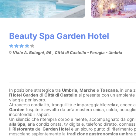
Beauty Spa Garden Hotel
Viale A. Bologni, 96 , Città di Castello - Perugia - Umbria
In posizione strategica tra
Umbria
,
Marche
e
Toscana
, in una 
l’
Hotel Garden
di
Città di Castello
si presenta con un ambiente e
viaggia per lavoro.
Attraverso cordialità, tranquillità e impareggiabile
relax
, coccola
Garden
l’ospite è avvolto da un’atmosfera unica, calda, accoglie
inconfondibili sapori.
Un silenzio che ritempra corpo e mente, accompagnato da ogni c
alla Spa
, aria condizionata, tv digitale, telefono diretto, conness
Il
Ristorante
del
Garden Hotel
è un sicuro punto di riferimento 
mescolano sapientemente la
tradizione gastronomica umbra
c