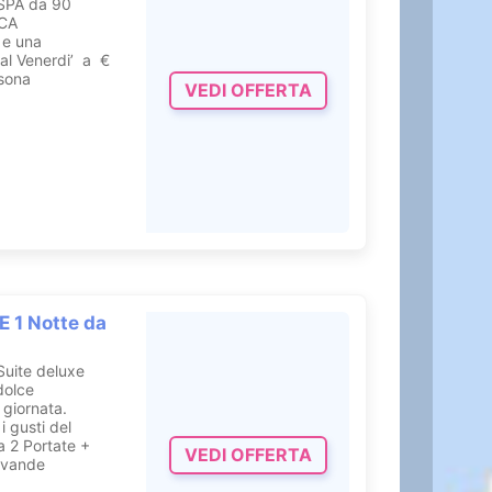
a SPA da 90
SCA
e una
l Venerdi’ a €
sona
VEDI OFFERTA
 1 Notte da
uite deluxe
dolce
 giornata.
i gusti del
a 2 Portate +
VEDI OFFERTA
Bevande