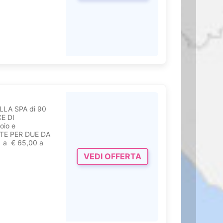
LA SPA di 90
E DI
oio e
NTE PER DUE DA
 a € 65,00 a
VEDI OFFERTA