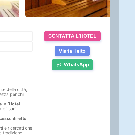
CONTATTA L'HOTEL
Visita il sito
WhatsApp
te della città,
ezza per chi
e
, all’
Hotel
re i suoi
cesso diretto
ti
e ricercati che
 tradizione