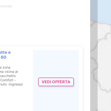
ersonale
 i
matrimoni
,
inate sale ed una
ti, essi
 dalle
mete
strade tra
clisti. L’
Hotel
otte e
 60
a zona
ma vicina al
acanziere
 pacchetto
cura di voi
 Comfort -
VEDI OFFERTA
enuto -ingresso
ere
.