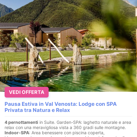
VEDI OFFERTA
Pausa Estiva in Val Venosta: Lodge con SPA
Privata tra Natura e Relax
4 pernottamenti
in Suite. Garden-SPA: laghetto naturale e area
relax con una meravigliosa vista a 360 gradi sulle montagne.
Indoor-SPA
: Area benessere con piscina coperta,