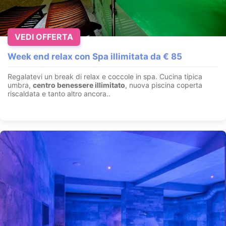
VEDI OFFERTA
Week end relax con Spa illimitata da € 85
Regalatevi un break di relax e coccole in spa. Cucina tipica
umbra,
centro benessere illimitato
, nuova piscina coperta
riscaldata e tanto altro ancora..