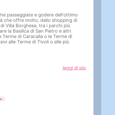
nghe passeggiate e godere dell'ottimo
tà che offre molto, dallo shopping di
di Villa Borghese, tra i parchi più
 la Basilica di San Pietro e altri
e Terme di Caracalla o le Terme di
i alle Terme di Tivoli o alle più
leggi di più
ano la storia di un impero. Al centro di
l nucleo della vita pubblica e politica
 custodisce tesori artistici
aviglia del Barocco, dove i visitatori