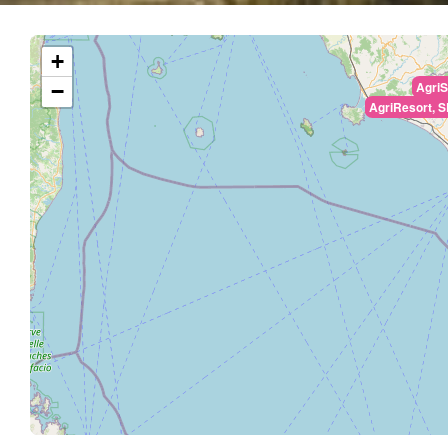
+
AgriS
−
AgriResort, S