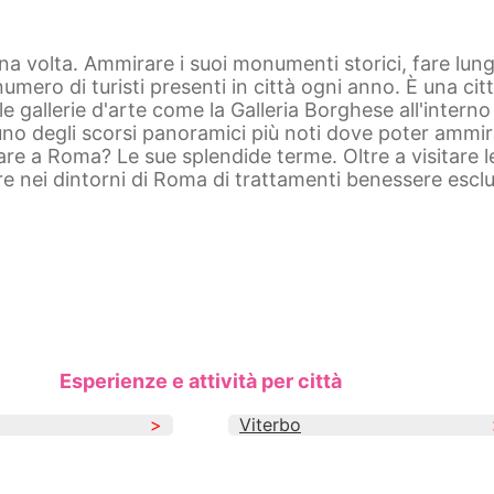
una volta. Ammirare i suoi monumenti storici, fare lu
umero di turisti presenti in città ogni anno. È una cit
 gallerie d'arte come la Galleria Borghese all'interno 
no degli scorsi panoramici più noti dove poter ammirare
re a Roma? Le sue splendide terme. Oltre a visitare l
 nei dintorni di Roma di trattamenti benessere esclusiv
, offre ai visitatori una serie di siti iconici che narr
ll'antica Roma, mentre i
Fori Imperiali
rappresentano i
sua imponente Basilica di San Pietro e i Musei Vaticani,
a. Non meno affascinante è la
Fontana di Trevi
, una mer
Esperienze e attività per città
ssicurarsi un ritorno a Roma.
Viterbo