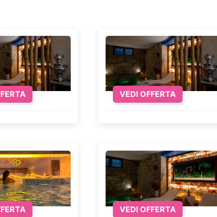
rono gemme nascoste e avventure all'aria aperta. Tivoli
 e nell'arte rinascimentale e romana. Per gli amanti del
che promettono una giornata di relax immersi nel verde
 per i loro panorami mozzafiato, le delizie enogastron
FFERTA
VEDI OFFERTA
tare la capitale
lto dalle preferenze personali. La primavera, in partic
passeggiare tra le antiche rovine o i vivaci mercati all
i, permettendo una visita più tranquilla e intima dei mus
osi eventi culturali come concerti all'aperto e festiva
iaggio in qualsiasi periodo dell'anno, beneficiando di
FFERTA
VEDI OFFERTA