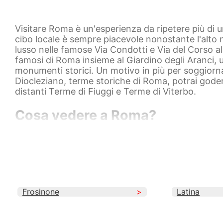
Visitare Roma è un'esperienza da ripetere più di 
cibo locale è sempre piacevole nonostante l'alto n
lusso nelle famose Via Condotti e Via del Corso alle
famosi di Roma insieme al Giardino degli Aranci, u
monumenti storici. Un motivo in più per soggiorna
Diocleziano, terme storiche di Roma, potrai godere
distanti Terme di Fiuggi e Terme di Viterbo.
Cosa vedere a Roma?
Roma, con il suo ricco patrimonio storico e culturale
queste meraviglie, il
Colosseo
evoca la potenza de
dell'epoca. La magnificenza del
Vaticano
, con la 
ineguagliabili, inclusa la sublime Cappella Sistin
continuano la tradizione di lanciare monete per a
Frosinone
Latina