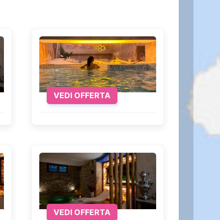
, con le sue ville imperiali come Villa
la natura, la Riserva Naturale di Monte
. I Castelli Romani, un gruppo di
omiche come il vino Frascati e piccoli
VEDI OFFERTA
olare aprile e maggio, è ideale con il
'aperto. L'autunno, specialmente ottobre,
ei e delle attrazioni. D’altra parte
l cinematografici. Sfruttando le offerte
 prezzi vantaggiosi e di una vasta scelta
VEDI OFFERTA