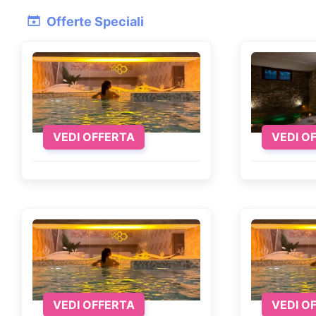
Esplorare i dintorni di Roma
Offerte Speciali
Oltre al suo illustre centro, i dintorni di Roma off
d'Este e Villa Adriana, offre un tuffo nella storia
Gelato mostra cascate e sentieri escursionistici 
comuni che circondano i colli albani, sono famosi
borghi pieni di storia.
VEDI OFFERTA
VEDI O
Qual è il miglior periodo per visi
La scelta del periodo per visitare Roma dipende mo
suo clima mite e i giardini in fiore, perfetto per 
offre temperature piacevoli e minori folle di turist
l'estate è spesso calda e affollata, ma offre numer
di Benessereviaggi.it, è possibile organizzare un v
di esperienze.
VEDI OFFERTA
VEDI O