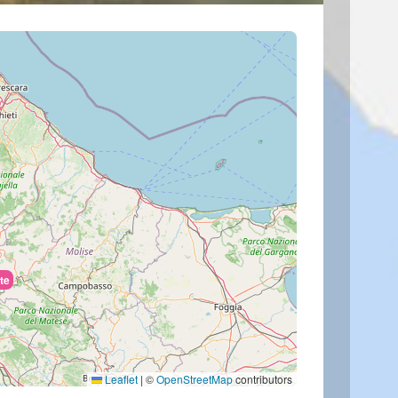
te
Leaflet
|
©
OpenStreetMap
contributors