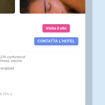
Visita il sito
CONTATTA L'HOTEL
,
276 confortevoli
fitness
,
piscina
ravigliosa
 & SPA si
.
arsi una pausa di