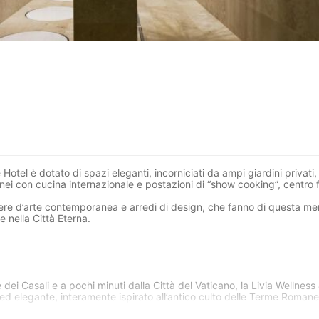
 Hotel
è dotato di spazi eleganti, incorniciati da ampi giardini privati
anei
con cucina internazionale e postazioni di “show cooking”,
centro 
opere d’arte contemporanea e arredi di design, che fanno di questa me
e nella Città Eterna.
e dei Casali e a pochi minuti dalla Città del Vaticano, la Livia Wellness
d elegante, interamente ispirato all’antico culto delle Terme Romane
 di fascino dove dimenticare il caos e la frenesia della città e regal