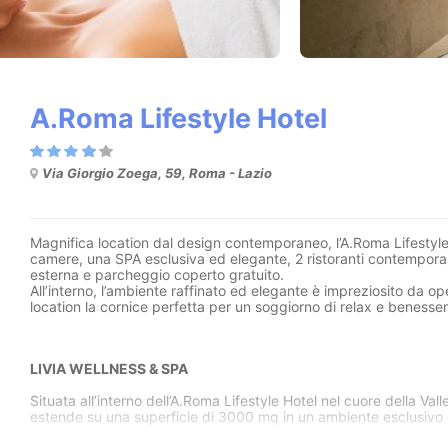
A.Roma Lifestyle Hotel
Via Giorgio Zoega, 59, Roma - Lazio
Magnifica location dal design contemporaneo, l’
A.Roma Lifestyle
camere
, una
SPA esclusiva
ed elegante,
2 ristoranti contempor
esterna
e
parcheggio coperto gratuito
.
All’interno, l’ambiente raffinato ed elegante è impreziosito da 
location la cornice perfetta per un soggiorno di relax e benesser
LIVIA WELLNESS & SPA
Situata all’interno dell’A.Roma Lifestyle Hotel nel cuore della Vall
estende su una superficie di 3000 mq in un ambiente esclusivo e
Unica nel suo genere, questa raffinata SPA a Roma è un’oasi ricca