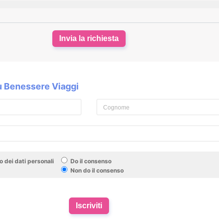
Invia la richiesta
su Benessere Viaggi
 dei dati personali
Do il consenso
Non do il consenso
Iscriviti