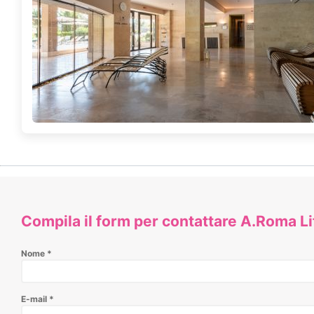
Compila il form per contattare A.Roma Li
Nome
*
E-mail
*