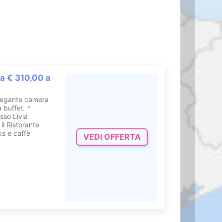
ida con
due bagni
alizzata,
corpo
, un’
area
e, acque
a € 310,00 a
legante camera
a buffet *
sso Livia
il Ristorante
ks e caffè
VEDI OFFERTA
.