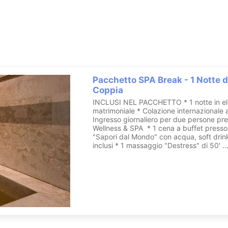
remise-en-forme.
rante attraverso spazi e servizi esclusivi, che includono: area um
a coperta
di 50 metri quadrati con acqua idro salina riscaldata e term
itness center
dotato di attrezzature Technogym.
e rigenera il corpo, sono disponibili
lussuosi rituali di bellezza viso-
 in legno e un gustoso
wellness corner buffet
con infusi freddi, tisan
Pacchetto SPA Break - 1 Notte d
Coppia
CONTATTA A.Roma Lifestyle Hotel
INCLUSI NEL PACCHETTO * 1 notte in e
matrimoniale * Colazione internazionale 
Ingresso giornaliero per due persone pre
Wellness & SPA * 1 cena a buffet presso 
"Sapori dal Mondo" con acqua, soft drin
inclusi * 1 massaggio "Destress" di 50' ..