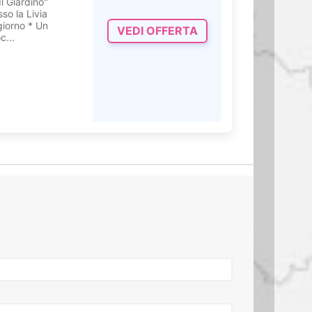
l Giardino"
so la Livia
giorno * Un
VEDI OFFERTA
c...