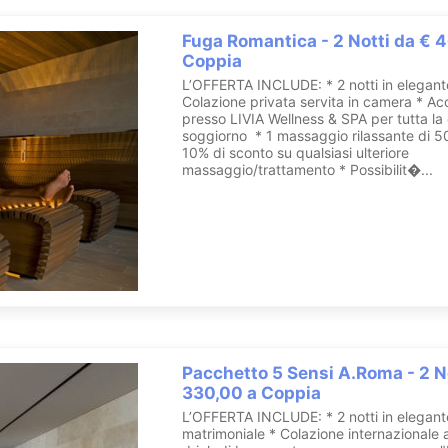
Fuga Romantica - 2 Notti da € 
Coppia
L’OFFERTA INCLUDE: * 2 notti in elegant
Colazione privata servita in camera * Acc
presso LIVIA Wellness & SPA per tutta la
soggiorno * 1 massaggio rilassante di 5
10% di sconto su qualsiasi ulteriore
massaggio/trattamento * Possibilit�...
Pacchetto 5 Sensi A.Roma - 2 N
330,00 a Coppia
L’OFFERTA INCLUDE: * 2 notti in elegan
matrimoniale * Colazione internazionale a