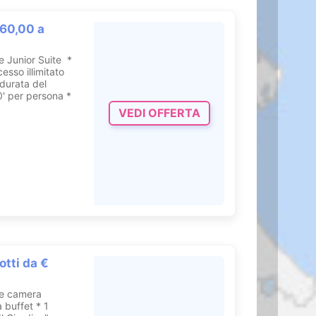
460,00 a
e Junior Suite *
esso illimitato
 durata del
0' per persona *
VEDI OFFERTA
otti da €
te camera
 buffet * 1