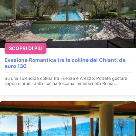
SCOPRI DI PIÙ
Pausa Benessere in Umbria per l'Immacolata
Evasione Romantica tra le colline del Chianti da
Città di Castello - Perugia - Umbria
euro 130
In posizione strategica tra UMBRIA, MARCHE e TOSCANA, in
Su una splendida collina tra Firenze e Arezzo. Potrete gustare
una zona tranquilla dove si può godere del verde ma vicina a...
sapori e aromi della cucina toscana immersi nella Roma...
VEDI OFFERTA