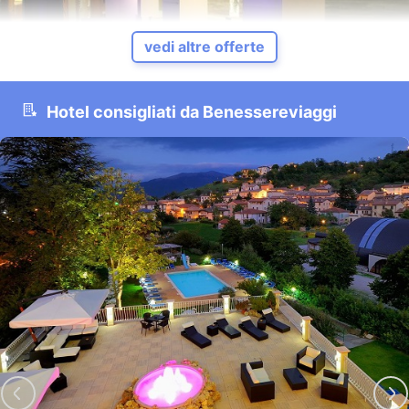
vedi altre offerte
Hotel consigliati da Benessereviaggi
Ponte dell'Immacolata in Spa in Toscana
Montecatini Terme - Pistoia - Toscana
Include: * 1-2 NOTTI in camera matrimoniale standard con
prima colazione Una bella giornata di puro relax con: Perco...
VEDI OFFERTA