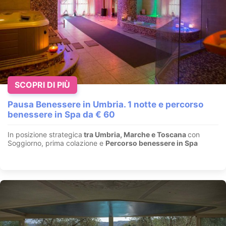
SCOPRI DI PIÙ
Regala una notte magica sotto un cielo di stelle!
Verrua Savoia Sulpiano - Torino
Pausa Benessere in Umbria. 1 notte e percorso
benessere in Spa da € 60
Dormi sotto le stelle in una bolla lussuosa, coccolato da un letto
a baldacchino.
I
dromassaggio con cromoterapia
e sa...
In posizione strategica
tra Umbria, Marche e Toscana
con
Soggiorno, prima colazione e
Percorso benessere in Spa
VEDI OFFERTA