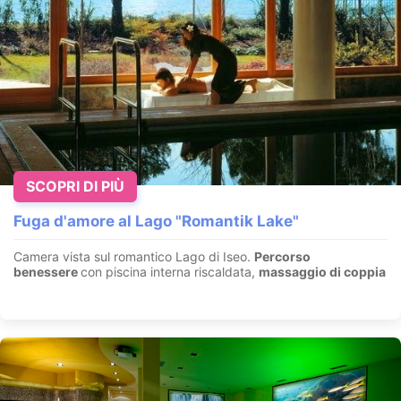
Pausa romantica nel Chianti in Toscana per l 8
Dicembre
SCOPRI DI PIÙ
Colle di Val d’Elsa – Siena - Toscana
Fuga d'amore al Lago "Romantik Lake"
Un palazzo seicentesco elegante, nel centro storico di
Colle Val
d’Elsa
, uno dei più suggestivi borghi medievali dell...
Camera vista sul romantico Lago di Iseo.
Percorso
benessere
con piscina interna riscaldata,
massaggio di coppia
VEDI OFFERTA