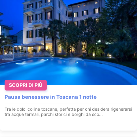
Pacchetto Compleanno o Anniversario – Spa
Privata & Festa in Montagna
Selvino - Bergamo - Lombardia
SCOPRI DI PIÙ
Festeggia un momento speciale tra coccole, gusto e
Pausa benessere in Toscana 1 notte
BENESSERE panoramico. Che sia un compleanno o un
anniversario, al T’A...
Tra le dolci colline toscane, perfetta per chi desidera rigenerarsi
VEDI OFFERTA
tra acque termali, parchi storici e borghi da sco...