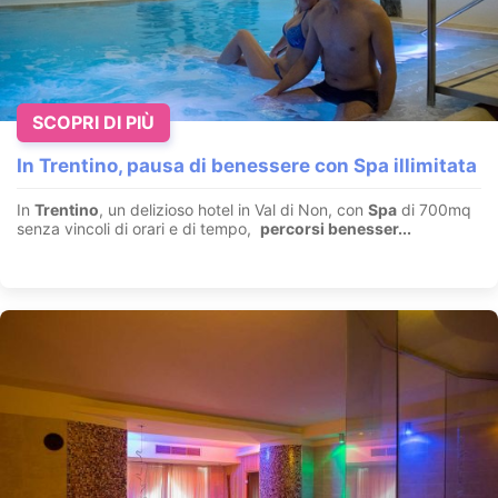
SCOPRI DI PIÙ
In Trentino, pausa di benessere con Spa illimitata
Fuga in Spa panoramica vista Dolomiti 4=3
In
Trentino
, un delizioso hotel in Val di Non, con
Spa
di 700mq
Valles - Rio di Pusteria - Alto Adige
senza vincoli di orari e di tempo,
percorsi benesser...
In Val Pusteria – Benessere e neve.
2000 m² di SPA
panoramica
su 3 piani • Piscine • Saune • Escursioni guidate. Dire...
VEDI OFFERTA