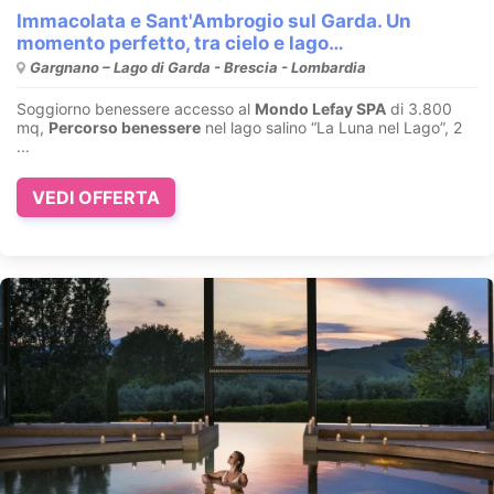
Immacolata e Sant'Ambrogio sul Garda. Un
momento perfetto, tra cielo e lago…
Gargnano – Lago di Garda - Brescia - Lombardia
Soggiorno benessere accesso al
Mondo Lefay SPA
di 3.800
mq,
Percorso benessere
nel lago salino “La Luna nel Lago”, 2
...
VEDI OFFERTA