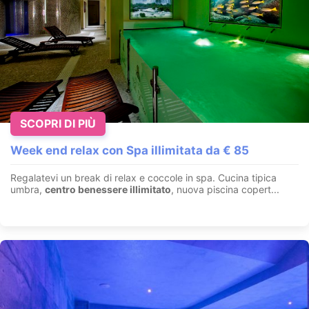
SCOPRI DI PIÙ
Fuga romantica a Urbino per l'Immacolata
Week end relax con Spa illimitata da € 85
Urbino - Marche
Regalatevi un break di relax e coccole in spa. Cucina tipica
A Urbino nelle Marche, Vista panoramica sulle colline del
umbra,
centro benessere illimitato
, nuova piscina copert...
Montefeltro. 1 notte camera Deluxe , Aperitivo di benvenuto...
VEDI OFFERTA