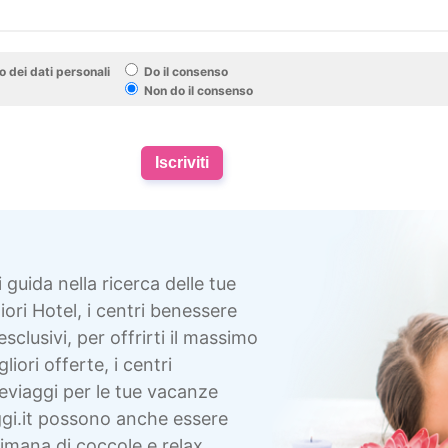
 dei dati personali
Do il consenso
Non do il consenso
Iscriviti
i guida nella ricerca delle tue
ori Hotel, i centri benessere
esclusivi, per offrirti il massimo
liori offerte, i centri
eviaggi per le tue vacanze
gi.it possono anche essere
imana di coccole e relax,