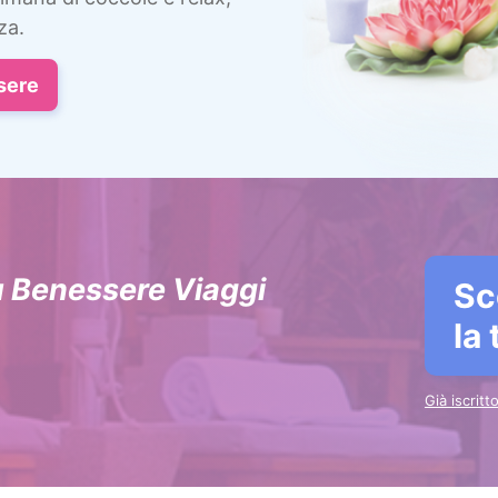
za.
sere
u Benessere Viaggi
Sc
la
Già iscrit