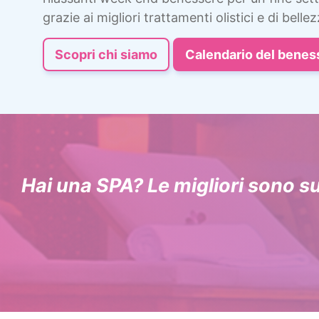
grazie ai migliori trattamenti olistici e di bellez
Scopri chi siamo
Calendario del benes
Hai una SPA? Le migliori sono s