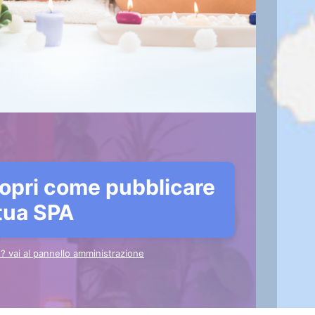
opri come pubblicare
 tua SPA
to? vai al pannello amministrazione