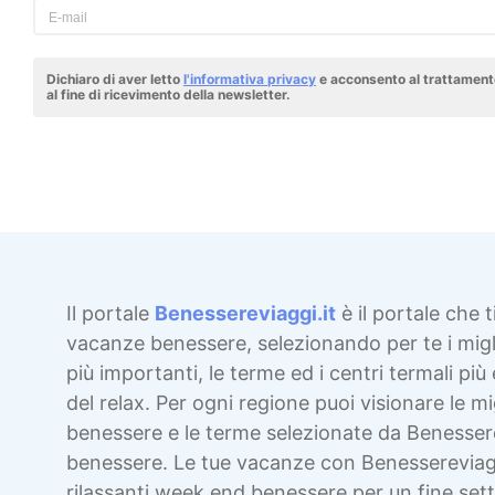
Dichiaro di aver letto
l'informativa privacy
e acconsento al trattamento
al fine di ricevimento della newsletter.
Il portale
Benessereviaggi.it
è il portale che t
vacanze benessere, selezionando per te i migli
più importanti, le terme ed i centri termali più 
del relax. Per ogni regione puoi visionare le mig
benessere e le terme selezionate da Benesser
benessere. Le tue vacanze con Benessereviag
rilassanti week end benessere per un fine sett