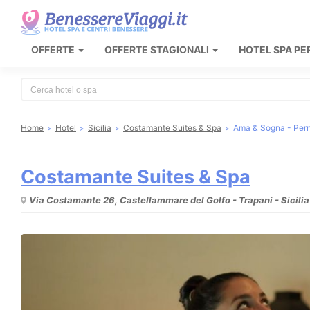
OFFERTE
OFFERTE STAGIONALI
HOTEL SPA PE
Type 2 or more characters for results.
Home
Hotel
Sicilia
Costamante Suites & Spa
Ama & Sogna - Per
Costamante Suites & Spa
Via Costamante 26, Castellammare del Golfo - Trapani - Sicilia