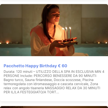
Wine Tasting
Tour delle campagne segestane in quad
Escursioni a cavallo
Bike tour
CIN:
IT081005A1BH6ZDO9C
Pacchetto Happy Birthday € 60
Durata: 120 minuti – UTILIZZO DELLA SPA IN ESCLUSIVA MIN 4
PERSONE Include: PERCORSO BENESSERE DA 90 MINUTI:
Bagno turco, Sauna finlandese, Doccia scozzese, Piscina
termoregolata con idromassaggio e cascata cervicale, Zona
relax con angolo tisaneria MASSAGGIO RELAX DA 30 MINUTI
PER IL/LA FESTEGGIATO/A TORT...