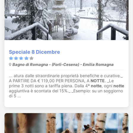
Speciale 8 Dicembre
Bagno di Romagna - (Forlì-Cesena) - Emilia Romagna
... atura dalle straordinarie proprietà benefiche e curative._
A PARTIRE DA € 119,00 PER PERSONA, A
NOTTE
. _Le
prime 3 notti sono a tariffa piena. Dalla 4ª
notte
, ogni
notte
aggiuntiva è scontata del 15%._ _Esempio: su un soggiorno
di 5 ...