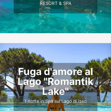
RESORT & SPA
Fuga d'amore al
Lago "Romantik
Lake"
1 notte in Spa sul Lago di Iseo