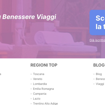
u Benessere Viaggi
Sc
la
Già iscrit
REGIONI TOP
BLOG
a
Toscana
Blog
Veneto
Benes
Lombardia
Viaggi
Emilia Romagna
Campania
Lazio
Trentino Alto Adige