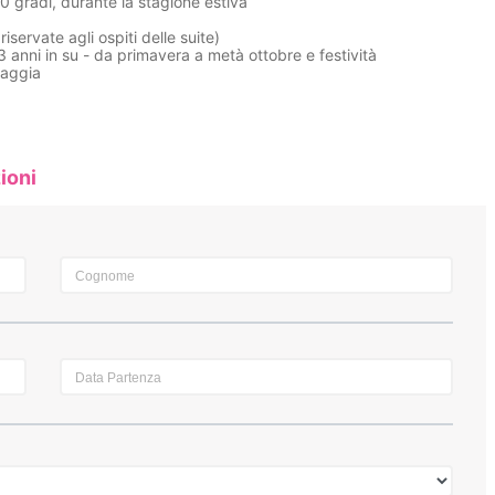
0 gradi, durante la stagione estiva
iservate agli ospiti delle suite)
 anni in su - da primavera a metà ottobre e festività
iaggia
ioni