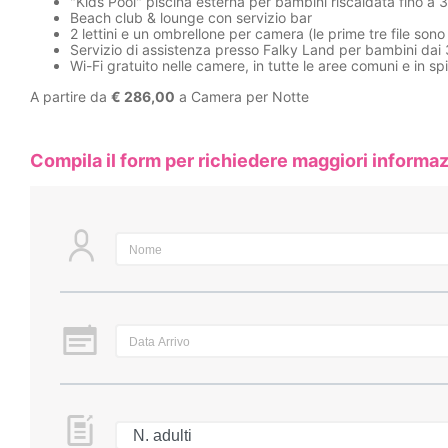
"Kids Pool" piscina esterna per bambini riscaldata fino a 3
Beach club & lounge con servizio bar
2 lettini e un ombrellone per camera (le prime tre file sono r
Servizio di assistenza presso Falky Land per bambini dai 3
Wi-Fi gratuito nelle camere, in tutte le aree comuni e in sp
A partire da
€ 286,00
a Camera per Notte
Compila il form per richiedere maggiori informaz