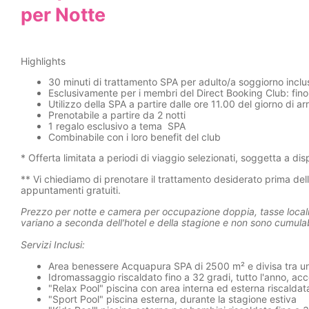
per Notte
Highlights
30 minuti di trattamento SPA per adulto/a soggiorno inclu
Esclusivamente per i membri del Direct Booking Club: fino 
Utilizzo della SPA a partire dalle ore 11.00 del giorno di arr
Prenotabile a partire da 2 notti
1 regalo esclusivo a tema SPA
Combinabile con i loro benefit del club
* Offerta limitata a periodi di viaggio selezionati, soggetta a disp
** Vi chiediamo di prenotare il trattamento desiderato prima dell
appuntamenti gratuiti.
Prezzo per notte e camera per occupazione doppia, tasse locali e
variano a seconda dell'hotel e della stagione e non sono cumulabil
Servizi Inclusi:
Area benessere Acquapura SPA di 2500 m² e divisa tra una
Idromassaggio riscaldato fino a 32 gradi, tutto l'anno, acc
"Relax Pool" piscina con area interna ed esterna riscaldata
"Sport Pool" piscina esterna, durante la stagione estiva