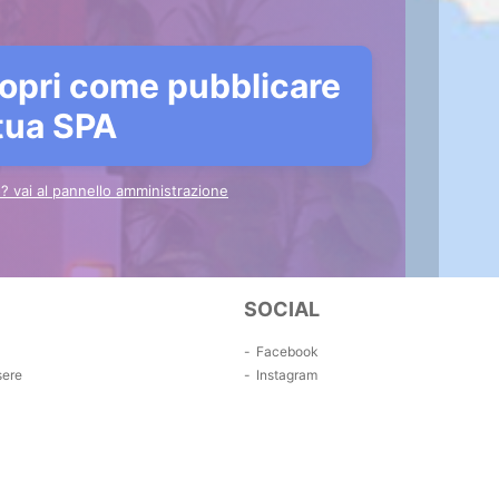
opri come pubblicare
 tua SPA
to? vai al pannello amministrazione
SOCIAL
Facebook
sere
Instagram