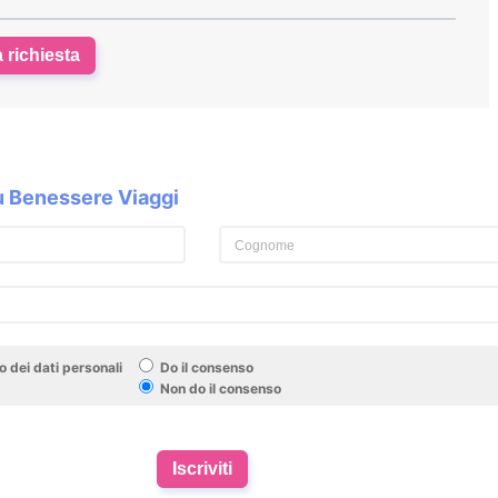
a richiesta
su Benessere Viaggi
 dei dati personali
Do il consenso
Non do il consenso
Iscriviti