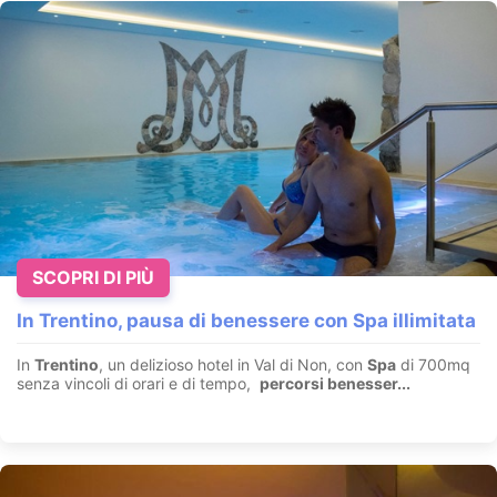
SCOPRI DI PIÙ
In Trentino, pausa di benessere con Spa illimitata
In
Trentino
, un delizioso hotel in Val di Non, con
Spa
di 700mq
senza vincoli di orari e di tempo,
percorsi benesser...