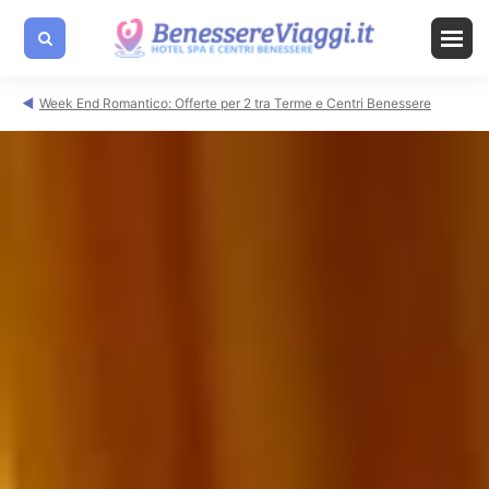
Week End Romantico: Offerte per 2 tra Terme e Centri Benessere