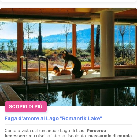
SCOPRI DI PIÙ
Fuga d'amore al Lago "Romantik Lake"
Camera vista sul romantico Lago di Iseo.
Percorso
benessere
con piscina interna riscaldata,
massaggio di coppia