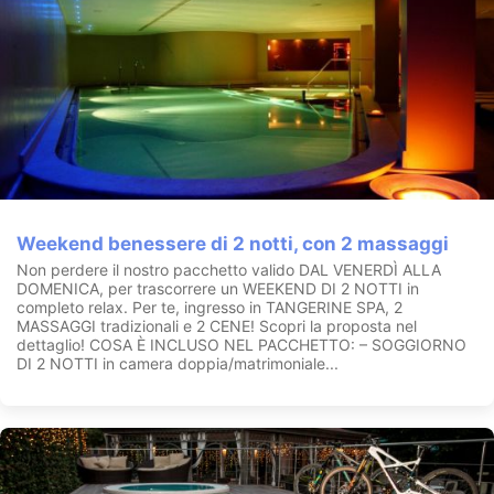
Weekend benessere di 2 notti, con 2 massaggi
Non perdere il nostro pacchetto valido DAL VENERDÌ ALLA
DOMENICA, per trascorrere un WEEKEND DI 2 NOTTI in
completo relax. Per te, ingresso in TANGERINE SPA, 2
MASSAGGI tradizionali e 2 CENE! Scopri la proposta nel
dettaglio! COSA È INCLUSO NEL PACCHETTO: – SOGGIORNO
DI 2 NOTTI in camera doppia/matrimoniale...