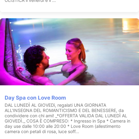
OLISTICA il venerdì e il ...
professionisti, effettuare efficacissimi programmi estetici viso e
corpo, con una attenzione particolare per i massaggi, da
scegliere a seconda delle proprie esigenze o abitudini,
seguendo, se ne avrete voglia, i nostri percorsi consigliati
oppure personalizzandoli sulle vostre preferenze.
Ma tutto non si può descrivere, pensiamo che si debba provare!
A presto
Day Spa con Love Room
DAL LUNEDÌ AL GIOVEDì, regalati UNA GIORNATA
ALL'INSEGNA DEL ROMANTICISMO E DEL BENESSERE, da
condividere con chi ami! _*OFFERTA VALIDA DAL LUNEDÌ AL
GIOVEDÌ._ COSA È COMPRESO: * Ingresso in Spa * Camera in
day use dalle 10:00 alle 20:00 * Love Room (allestimento
camera con petali di rosa, luce soff...