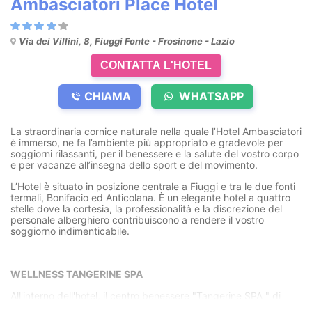
Ambasciatori Place Hotel
Via dei Villini, 8, Fiuggi Fonte - Frosinone - Lazio
CONTATTA L'HOTEL
CHIAMA
WHATSAPP
La straordinaria cornice naturale nella quale l’Hotel Ambasciatori
è immerso, ne fa l’ambiente più appropriato e gradevole per
soggiorni rilassanti, per il benessere e la salute del vostro corpo
e per vacanze all’insegna dello sport e del movimento.
L’Hotel è situato in posizione centrale a Fiuggi e tra le due fonti
termali, Bonifacio ed Anticolana. È un elegante hotel a quattro
stelle dove la cortesia, la professionalità e la discrezione del
personale alberghiero contribuiscono a rendere il vostro
soggiorno indimenticabile.
WELLNESS TANGERINE SPA
All'interno dell'hotel, il centro benessere "Tangerine SPA " di
1000 mq con piscina riscaldata a 34°, biosauna, bagno turco,