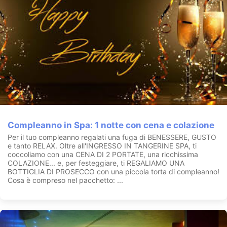
Compleanno in Spa: 1 notte con cena e colazione
Per il tuo compleanno regalati una fuga di BENESSERE, GUSTO
e tanto RELAX. Oltre all'INGRESSO IN TANGERINE SPA, ti
coccoliamo con una CENA DI 2 PORTATE, una ricchissima
COLAZIONE... e, per festeggiare, ti REGALIAMO UNA
BOTTIGLIA DI PROSECCO con una piccola torta di compleanno!
Cosa è compreso nel pacchetto: ...