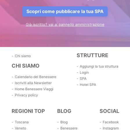
Scopri come pubblicare la tua SPA
Già iscritto? vai al pannello amministrazione
STRUTTURE
Chi siamo
CHI SIAMO
Aggiungi la tua struttura
Login
Calendario del Benessere
SPA
Iscriviti alla Newsletter
Hotel SPA
Home Benessere Viaggi
Privacy policy
REGIONI TOP
BLOG
SOCIAL
Toscana
Blog
Facebook
Veneto
Benessere
Instagram