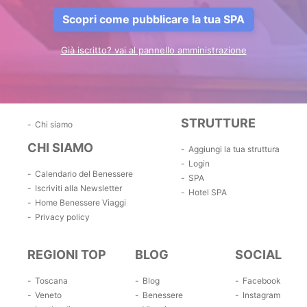
Scopri come pubblicare la tua SPA
Già iscritto? vai al pannello amministrazione
STRUTTURE
Chi siamo
CHI SIAMO
Aggiungi la tua struttura
Login
Calendario del Benessere
SPA
Iscriviti alla Newsletter
Hotel SPA
Home Benessere Viaggi
Privacy policy
REGIONI TOP
BLOG
SOCIAL
Toscana
Blog
Facebook
Veneto
Benessere
Instagram