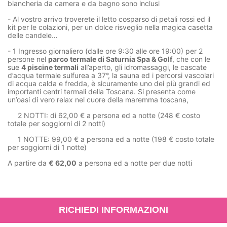
biancheria da camera e da bagno sono inclusi
- Al vostro arrivo troverete il letto cosparso di petali rossi ed il
kit per le colazioni, per un dolce risveglio nella magica casetta
delle candele…
- 1 Ingresso giornaliero (dalle ore 9:30 alle ore 19:00) per 2
persone nel
parco termale di Saturnia Spa & Golf
, che con le
sue
4 piscine termali
all’aperto, gli idromassaggi, le cascate
d’acqua termale sulfurea a 37°, la sauna ed i percorsi vascolari
di acqua calda e fredda, è sicuramente uno dei più grandi ed
importanti centri termali della Toscana. Si presenta come
un’oasi di vero relax nel cuore della maremma toscana,
2 NOTTI: di 62,00 € a persona ed a notte (248 € costo
totale per soggiorni di 2 notti)
1 NOTTE: 99,00 € a persona ed a notte (198 € costo totale
per soggiorni di 1 notte)
A partire da
€ 62,00
a persona ed a notte per due notti
RICHIEDI INFORMAZIONI