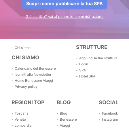
Scopri come pubblicare la tua SPA
Già iscritto? vai al pannello amministrazione
STRUTTURE
Chi siamo
CHI SIAMO
Aggiungi la tua struttura
Login
Calendario del Benessere
SPA
Iscriviti alla Newsletter
Hotel SPA
Home Benessere Viaggi
Privacy policy
REGIONI TOP
BLOG
SOCIAL
Toscana
Blog
Facebook
Veneto
Benessere
Instagram
Lombardia
Viaggi