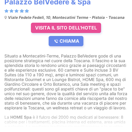
Palazzo BelVedere & Spa
Viale Fedele Fedeli, 10, Montecatini Terme - Pistoia - Toscana
VISITA IL SITO DELL'HOTEL
CHIAMA
Situato a Montecatini-Terme, Palazzo BelVedere gode di una
posizione strategica nel cuore della Toscana. Il fascino e la sua
splendida storia lo rendono unico grazie ai paesaggi circostanti
e alle esperienze esclusive. 60 camere e Suite incluse 3 BV
Suites (da 110 a 190 mq), ampi e luminosi spazi comuni, un
Ristorante Gourmet e un Lounge Bistrot, HOME Spa, 600 mq di
Giardino Circolare e Orto Botanico, una Sala meeting e spazi
polifunzionali: questi sono gli aspetti chiave di un "place to be"
unico nel suo genere, dove la qualità del servizio unita alla forza
delle relazioni umane fanno da cornice alla riscoperta del nostro
stato di benessere, che sia durante una vacanza di piacere per
esplorare la Toscana, un wellness retreat o un viaggio di lavoro.
La
HOME Spa
è il fulcro dei 2000 mq dedicati al benessere: 8
cabine per i trattamenti, piscina interna ed esterna, area umida
e palestra. La medicina tradizionale mediterranea e le quattro
qualità ippocratiche unite al potere benefico delle acque termali