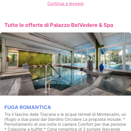
Continua a leggere
di Montecatini-Terme guidano l'ospite all'interno dei percorsi
Vitaliter: itinerari di riequilibrio personalizzati per godersi con
gioia il flusso della vita.
CIN: IT047011A1OUWB4RZH
Tutte le offerte di Palazzo BelVedere & Spa
FUGA ROMANTICA
Tra il fascino della Toscana e le acque termali di Montecatini, un
rifugio a due passi dal Giardino Circolare La proposta include: *
Pernottamento di una notte in camera Comfort per due persone
* Colazione a buffet * Cena romantica di 2 portate (bevande