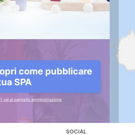
opri come pubblicare
 tua SPA
to? vai al pannello amministrazione
SOCIAL