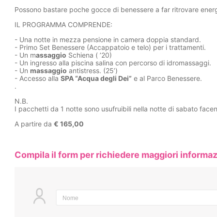
Possono bastare poche gocce di benessere a far ritrovare ener
IL PROGRAMMA COMPRENDE:
- Una notte in mezza pensione in camera doppia standard.
- Primo Set Benessere (Accappatoio e telo) per i trattamenti.
- Un m
assaggio
Schiena ( ’20)
- Un ingresso alla piscina salina con percorso di idromassaggi.
- Un
massaggio
antistress. (25’)
- Accesso alla
SPA “Acqua degli Dei”
e al Parco Benessere.
.
N.B.
I pacchetti da 1 notte sono usufruibili nella notte di sabato fa
A partire da
€ 165,00
Compila il form per richiedere maggiori informaz