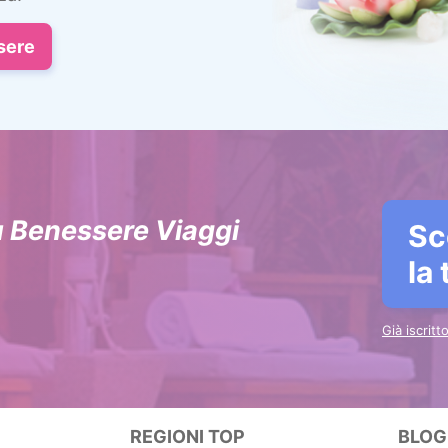
sere
u Benessere Viaggi
Sc
la
Già iscrit
REGIONI TOP
BLOG