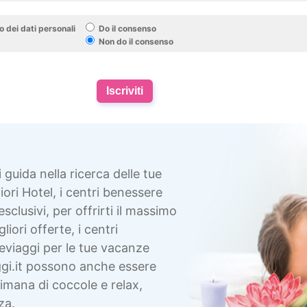
 dei dati personali
Do il consenso
Non do il consenso
Iscriviti
i guida nella ricerca delle tue
ori Hotel, i centri benessere
esclusivi, per offrirti il massimo
liori offerte, i centri
eviaggi per le tue vacanze
gi.it possono anche essere
imana di coccole e relax,
za.