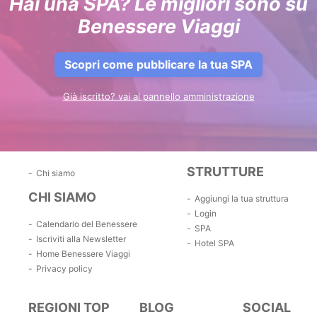
Hai una SPA? Le migliori sono su
Benessere Viaggi
Scopri come pubblicare la tua SPA
Già iscritto? vai al pannello amministrazione
STRUTTURE
Chi siamo
CHI SIAMO
Aggiungi la tua struttura
Login
Calendario del Benessere
SPA
Iscriviti alla Newsletter
Hotel SPA
Home Benessere Viaggi
Privacy policy
REGIONI TOP
BLOG
SOCIAL