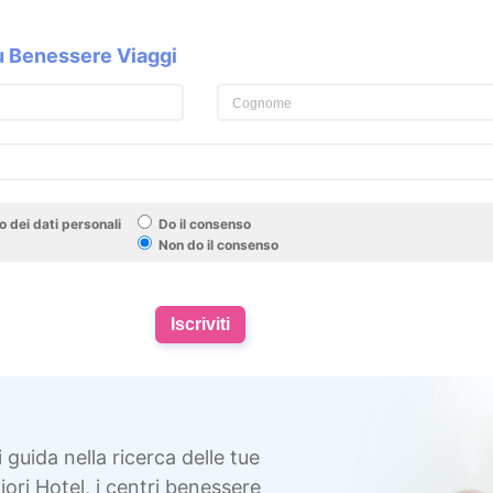
su Benessere Viaggi
 dei dati personali
Do il consenso
Non do il consenso
Iscriviti
i guida nella ricerca delle tue
ori Hotel, i centri benessere