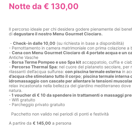
Notte da € 130,00
Il percorso ideale per chi desidera godere pienamente dei benef
di
degustare il nostro Menu Gourmet Ciociaro.
-
Check-in dalle 10,00
(su richiesta in base a disponibilità)
- Pernottamento in camera matrimoniale con prima colazione a 
-
Cena con Menu Gourmet Ciociaro di 4 portate acqua e un cal
Antiche Vasche
-
Borsa Terme Pompeo e uso Spa kit
accappatoio, cuffia e cia
-
Percorso Thermal Spa:
nel cuore del plataneto secolare, per ri
rilassanti dell’acqua sulfurea:
con piscina termale esterna
in ac
d’acqua che stimolano tutto il corpo
;
piscina termale interna 
idromassaggio con cascate per allentare le tensioni muscolari
relax incastonata nella bellezza del giardino mediterraneo dove
natura.
-
1 voucher di € 10 da spendere in trattamenti o massaggi pre
- Wifi gratuito
- Parcheggio privato gratuito
Pacchetto non valido nei periodi di ponti e festività
A partire da
€ 145,00
a persona