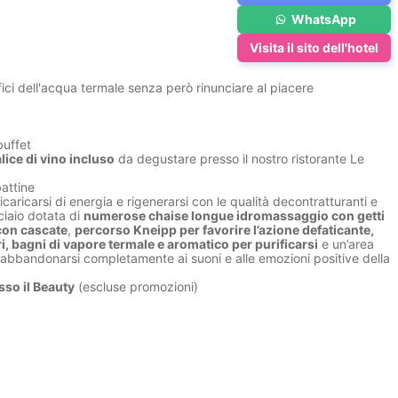
WhatsApp
Visita il sito dell'hotel
ici dell'acqua termale senza però rinunciare al piacere
buffet
ice di vino incluso
da degustare presso il nostro ristorante Le
battine
caricarsi di energia e rigenerarsi con le qualità decontratturanti e
ciaio dotata di
numerose chaise longue idromassaggio con getti
con cascate
,
percorso Kneipp per favorire l’azione defaticante,
, bagni di vapore termale e aromatico per purificarsi
e un’area
 abbandonarsi completamente ai suoni e alle emozioni positive della
sso il Beauty
(escluse promozioni)