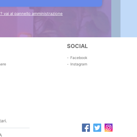
to? vai al pannello amministrazione
SOCIAL
Facebook
sere
Instagram
ari.
A