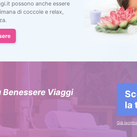
gi.it possono anche essere
imana di coccole e relax,
za.
sere
u Benessere Viaggi
Sc
la
Già iscrit