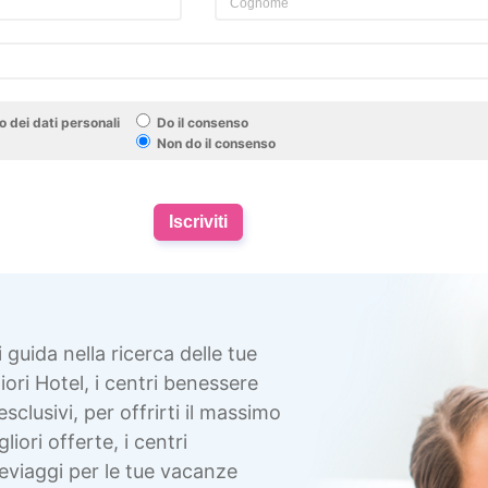
 dei dati personali
Do il consenso
Non do il consenso
Iscriviti
i guida nella ricerca delle tue
ori Hotel, i centri benessere
esclusivi, per offrirti il massimo
liori offerte, i centri
eviaggi per le tue vacanze