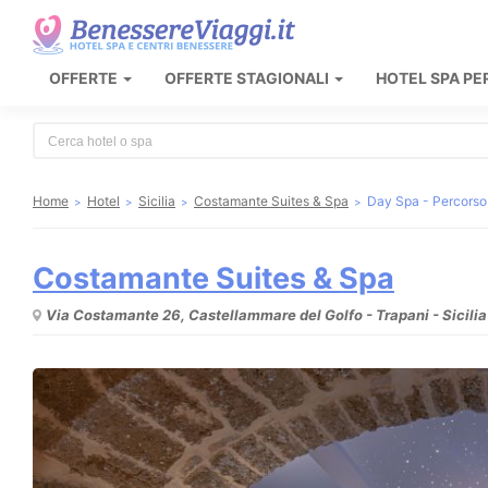
OFFERTE
OFFERTE STAGIONALI
HOTEL SPA PE
Type 2 or more characters for results.
Home
Hotel
Sicilia
Costamante Suites & Spa
Day Spa - Percorso
Costamante Suites & Spa
Via Costamante 26, Castellammare del Golfo - Trapani - Sicilia