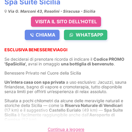
Spa Suite Sicilia
Via G. Marconi 43, Rosolini - Siracusa - Sicilia
VISITA IL SITO DELL'HOTEL
CHIAMA
WHATSAPP
ESCLUSIVA BENESSEREVIAGGI
Se deciderai di prenotare ricorda di indicare il
Codice PROMO
'SpaSicilia',
avrai in omaggio
una bottiglia di benvenuto
.
Benessere Privato nel Cuore della Sicilia
Un’intera casa con spa privata
a uso esclusivo: Jacuzzi, sauna
finlandese, bagno di vapore e cromoterapia, tutto disponibile
senza limiti per offrirti un’esperienza di relax assoluto.
Situata a pochi chilometri da alcune delle meraviglie naturali e
storiche della Sicilia — come la
Riserva Naturale di Vendicari
(17 km) e il suggestivo
Castello Eurialo
(49 km) —
Spa Suite
Sicilia
è facilmente raggiungibile anche dall’
Aeroporto di
Comiso
(57 km).
Un rifugio di lusso e intimità
Continua a leggere