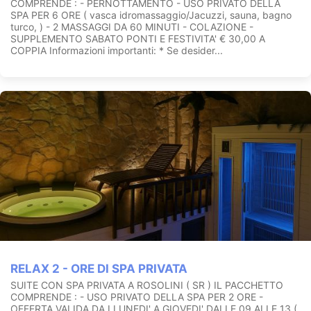
COMPRENDE : - PERNOTTAMENTO - USO PRIVATO DELLA
SPA PER 6 ORE ( vasca idromassaggio/Jacuzzi, sauna, bagno
turco, ) - 2 MASSAGGI DA 60 MINUTI - COLAZIONE -
SUPPLEMENTO SABATO PONTI E FESTIVITA' € 30,00 A
COPPIA Informazioni importanti: * Se desider...
RELAX 2 - ORE DI SPA PRIVATA
SUITE CON SPA PRIVATA A ROSOLINI ( SR ) IL PACCHETTO
COMPRENDE : - USO PRIVATO DELLA SPA PER 2 ORE -
OFFERTA VALIDA DA LLUNEDI' A GIOVEDI' DALLE 09 ALLE 13 (