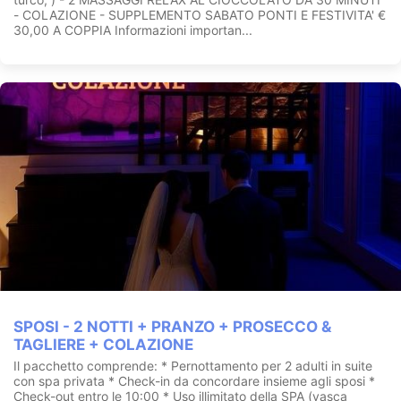
- COLAZIONE - SUPPLEMENTO SABATO PONTI E FESTIVITA' €
30,00 A COPPIA Informazioni importan...
SPOSI - 2 NOTTI + PRANZO + PROSECCO &
TAGLIERE + COLAZIONE
Il pacchetto comprende: * Pernottamento per 2 adulti in suite
con spa privata * Check-in da concordare insieme agli sposi *
Check-out entro le 10:00 * Uso illimitato della SPA (vasca