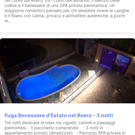
nel cuore del Roero, tra i colori dell'autunno, il silenzio delle
colline e il benessere di una SPA privata panoramica. Un
soggiorno romantico pensato per chi desidera vivere le Langhe
e il Roero con calma, privacy e atmosfere autentiche, a pochi
m...
Fuga Benessere d'Estate nel Roero - 3 notti
Tre notti dedicate al relax tra vigneti, castelli e paesaggi
piemontesi. Il pacchetto comprende: - 3 notti in
appartamento privato climatizzato - Percorso SPA privata in