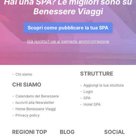
Hai una SPA? Le migliori sono su
Benessere Viaggi
Scopri come pubblicare la tua SPA
Già iscritto? vai al pannello amministrazione
STRUTTURE
Chi siamo
CHI SIAMO
Aggiungi la tua struttura
Login
Calendario del Benessere
SPA
Iscriviti alla Newsletter
Hotel SPA
Home Benessere Viaggi
Privacy policy
REGIONI TOP
BLOG
SOCIAL