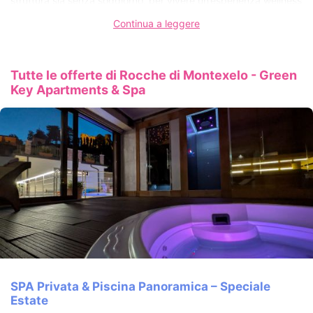
struttura sia senza soggiorno, per vivere un’esperienza wellness
esclusiva tra sauna finlandese, bagno turco, idromassaggio,
docce emozionali e area relax con vista sulle colline del Roero.
Continua a leggere
Piscina panoramica stagionale, atmosfera intima e attenzione al
benessere autentico completano l’esperienza Rocche di
Montexelo.
Tutte le offerte di Rocche di Montexelo - Green
Key Apartments & Spa
CIN: IT004142B4SAW2KEQU
SPA Privata & Piscina Panoramica – Speciale
Estate