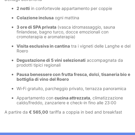
2 notti
in confortevole appartamento per coppie
Colazione inclusa
ogni mattina
3 ore di SPA privata
(vasca idromassaggio, sauna
finlandese, bagno turco, docce emozionali con
cromoterapia e aromaterapia)
Visita esclusiva in cantina
tra i vigneti delle Langhe e del
Roero
Degustazione di 5 vini selezionati
accompagnata da
prodotti tipici regionali
Pausa benessere con frutta fresca, dolci, tisaneria bio e
bottiglia di vino del Roero
Wi‑Fi gratuito, parcheggio privato, terrazza panoramica
Appartamento con
cucina attrezzata
, climatizzazione
caldo/freddo, zanzariere e check‑in fino alle 23:00
A partire da
€ 565,00
tariffa a coppia in bed and breakfast