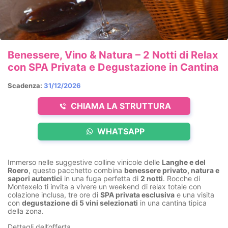
Benessere, Vino & Natura – 2 Notti di Relax
con SPA Privata e Degustazione in Cantina
Scadenza:
31/12/2026
CHIAMA LA STRUTTURA
WHATSAPP
Immerso nelle suggestive colline vinicole delle
Langhe e del
Roero
, questo pacchetto combina
benessere privato, natura e
sapori autentici
in una fuga perfetta di
2 notti
. Rocche di
Montexelo ti invita a vivere un weekend di relax totale con
colazione inclusa, tre ore di
SPA privata esclusiva
e una visita
con
degustazione di 5 vini selezionati
in una cantina tipica
della zona.
Dettagli dell’offerta