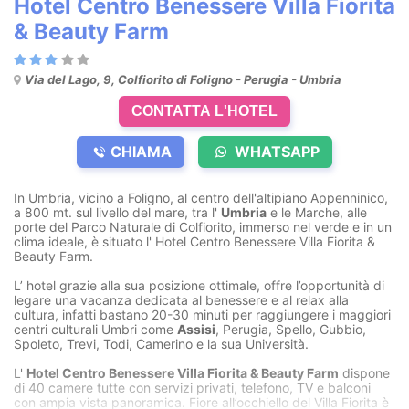
Hotel Centro Benessere Villa Fiorita
& Beauty Farm
Via del Lago, 9, Colfiorito di Foligno - Perugia - Umbria
CONTATTA L'HOTEL
CHIAMA
WHATSAPP
In Umbria, vicino a Foligno, al centro dell'altipiano Appenninico,
a 800 mt. sul livello del mare, tra l'
Umbria
e le Marche, alle
porte del Parco Naturale di Colfiorito, immerso nel verde e in un
clima ideale, è situato l' Hotel Centro Benessere Villa Fiorita &
Beauty Farm.
L’ hotel grazie alla sua posizione ottimale, offre l’opportunità di
legare una vacanza dedicata al benessere e al relax alla
cultura, infatti bastano 20-30 minuti per raggiungere i maggiori
centri culturali Umbri come
Assisi
, Perugia, Spello, Gubbio,
Spoleto, Trevi, Todi, Camerino e la sua Università.
L'
Hotel Centro Benessere Villa Fiorita & Beauty Farm
dispone
di 40 camere tutte con servizi privati, telefono, TV e balconi
con ampia vista panoramica. Fiore all’occhiello del Villa Fiorita è