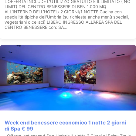
L’OFFERTA INCLUDE L’UTILIZZO GRATUITO E ILLIMITATO ( NO
LIMIT) DEL CENTRO BENESSERE DI BEN 1.000 MQ
ALL’INTERNO DELL’HOTEL: 2 GIORNI/1 NOTTE Cucina con
specialità tipiche dell'Umbria (su richiesta anche menù speciali,
vegetariani o celiaci) LIBERO INGRESSO ALL’AREA SPA DEL
CENTRO BENESSERE con: SA...
Week end benessere economico 1 notte 2 giorni
di Spa € 99
Offerta last second Spa Umbria 1 Notte 2 Giorni di Relax Tra le