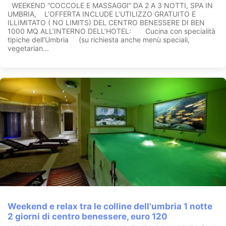
della cromoterapia.
WEEKEND “COCCOLE E MASSAGGI” DA 2 A 3 NOTTI, SPA IN
Alle pareti, proiezioni di immagini evocative contribuiranno al
UMBRIA, L’OFFERTA INCLUDE L’UTILIZZO GRATUITO E
rilassamento con l’accompagnamento di melodie prese a
ILLIMITATO ( NO LIMITS) DEL CENTRO BENESSERE DI BEN
prestito dalla musicoterapia.
1000 MQ ALL’INTERNO DELL’HOTEL: Cucina con specialità
3 ampie docce emozionali
, rivestite con mosaici vetrosi
tipiche dell'Umbria (su richiesta anche menù speciali,
dell’isola di Murano, offrono un’ampia gamma di trattamenti:
vegetarian...
idromassaggi con acqua calda al mango
nebbia fredda al mentolo
cascata d’acqua calda
idromassaggi acqua calda e fredda
massaggi laterali
docce di contrasto.
Jacuzzi in camera
: Un romantico letto a baldacchino degno
della più bella favola d'amore
Vasche idromassaggio a due posti, la suite rappresenta una
vera e propria oasi di relax.
L' Hotel Villa Fiorita è il Centro Benessere ideale per vacanze
dedicate al Benessere, anche solo per un
week end
di relax è in
grado regalarvi un soggiorno indimenticabile nella splendida
Umbria
.
Accettiamo Bonus Vacanze
Weekend e relax tra le colline dell'umbria 1 notte
2 giorni di centro benessere, euro 120