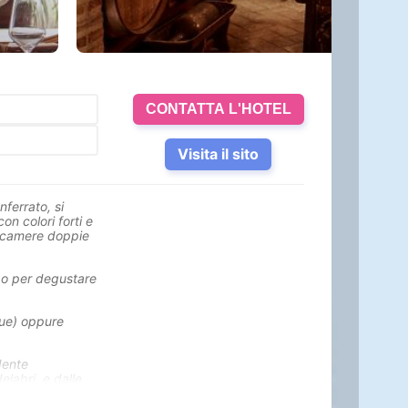
CONTATTA L'HOTEL
Visita il sito
nferrato, si
n colori forti e
 6 camere doppie
ne o per degustare
ecue) oppure
dente
elabri, e dalle
amo recentemente
specialità.