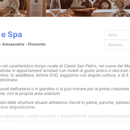
 e Spa
- Alessandria - Piemonte
nel caratteristico borgo rurale di Castel San Pietro, nel cuore del Mo
vise in appartamenti arredati con mobili di gusto antico e decorati co
camino, tv satellitare, lettore DVD, soggiorno con angolo cottura, e di
dizionata.
avoli dell’osteria o in giardino ci si può trovare per la prima colazio
ne, con la propria area solarium.
do delle strutture situate all’esterno (tavoli in pietra, panche, barb
a cena degustazione.
ta dal grande camino in pietra e dal pianoforte appartenuto al prece
atmosfera data dalle pareti in tufo originale, dalla luce calda dei cand
 la casa, per una cena o un pranzo all’insegna della tradizione. Abbi
 splendido panorama sulle nostre colline mentre si gustano le nostre 