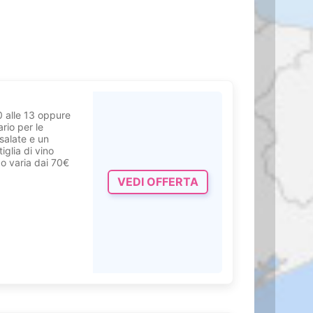
 Sono a
ieti di
con la sua fiamma
0 alle 13 oppure
ee:
ario per le
 salate e un
iglia di vino
ersi dona un
o varia dai 70€
VEDI OFFERTA
o la nostra
atta della
amente sulla
blower.