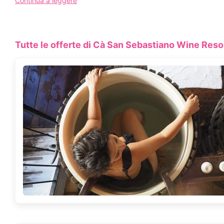
Continua a leggere
La domenica mattina è prevista la visita alle cantine dell’azien
disposizione biciclette a pedalata assistita e mountain bike che si
segnalare.
Tutte le offerte di Cà San Sebastiano Wine Reso
Spa Acquavitae
Il Centro offre la possibilità di trascorrere ore di relax senza f
sempre viva, dona calore e grande atmosfera all’ambiente. I nost
Piscina idromassaggio
:
con acqua riscaldata a 34 gradi, panche e postazioni idromassa
senso di grande calore e intimità.
Vasca in grotta
:
si tratta di una vasca ricavata in una antica stanza che è stata 
piccola spa per coloro che cercano un nido caldo e un po’ separ
Bio-sauna
:
riscaldata con una stufa a legna e quindi a temperatura moderata 
versione ‘light’ della classica sauna finlandese, ed ha effetti ben
circolazione. La temperatura non troppo elevata fa sì che chiun
Postazioni blower
:
gli antichi torchi necessari alla vinificazione sono stati recuper