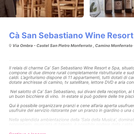
Cà San Sebastiano Wine Resort
Via Ombra - Castel San Pietro Monferrato , Camino Monferrato 
Il relais di charme Ca’ San Sebastiano Wine Resort e Spa, situato 
compone di due dimore rurali completamente ristrutturate e suddi
caldi. L’agriturismo dispone di 11 appartamenti, tutti dotati di 
dotate anch’esse di camino, tv satellitare, lettore DVD e aria con
Nel salotto di Ca’ San Sebastiano, sui divani della reception, ai t
un buon bicchiere di vino. In estate si può godere delle tre pisci
Qui è possibile organizzare pranzi e cene all’aria aperta usufruen
usufruire del servizio ristorante per un pranzo in giardino o un
Nella splendida ambientazione della ‘Sala della Musica’, domina
proprietario, musicista di talento, è possibile godere della calda 
stoviglie ereditate dalle antiche generazioni che hanno abitato
aperto anche la nostra terrazza coperta, dalla quale si gode uno