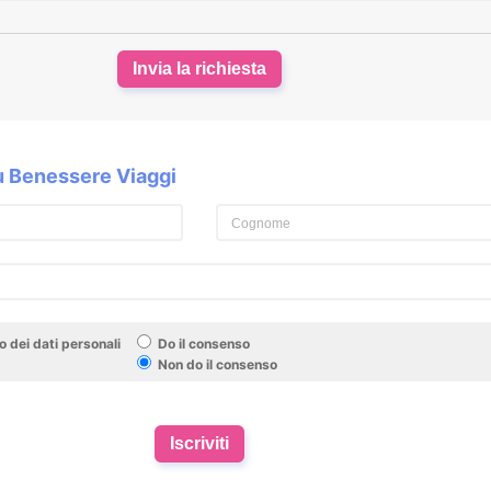
Invia la richiesta
su Benessere Viaggi
 dei dati personali
Do il consenso
Non do il consenso
Iscriviti