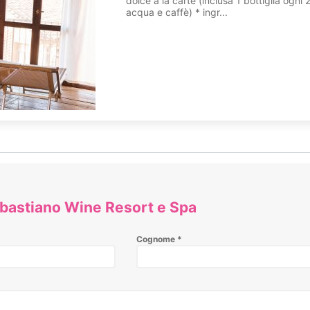
dolce à la carte (inclusa 1 bottiglia ogni
, per essere efficace, dovrà essere fredda. Si potrà anche scegliere 
acqua e caffè) * ingr...
o.
 Spa Acquavitae è il martedì.
Scopri l'hotel
tiano Wine Resort e Spa
ebastiano Wine Resort e Spa
Cognome
*