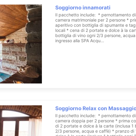
Soggiorno innamorati
Il pacchetto include: * pernottamento di
ai massaggi ai bagni relax in vasche gemelle, dalla vinoterapia al bagno
camera matrimoniale per 2 persone * pri
aperitivo con bottiglia di spumante e tagl
locali * cena di 2 portate e dolce à la car
suite unica ed esclusiva per vivere un’esperienza indimenticabile, dedi
bottiglia di vino ogni 2/3 persone, acqua
ingresso alla SPA Acqu...
ietà dell’uva, ed in particolare dei polifenoli contenuti nelle bucce, co
ella pelle. Partendo da questo concetto, il nostro ‘Bagno nel Tino’ eff
ta all’acqua, vino, lieviti e altri principi attivi contenuti nell’uva, g
estando immersi nella vasca si potrà anche – se gradito – bere un cal
zioni, che garantiscono vari tipi di massaggi sulle diverse parti del
ne a trovare fanno sì che il trattamento sia ideale se effettuato in cop
Soggiorno Relax con Massaggi
Il pacchetto include: * pernottamento di
camera doppia per 2 persone * prima co
atura non troppo elevata fa sì che chiunque, purché in buona salute, 
di 2 portate e dolce à la carte (inclusa 1 
’aiuto della cromoterapia, ci sentiremo rilassati e sereni.
2/3 persone, acqua e caffè) * pranzo di 