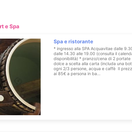
da agricola seguita da una degustazione guidata dei vini dell’azienda.
 possono affittare per le escursioni in zona che i proprietari saranno l
rt e Spa
Spa e ristorante
retta. La sala principale è dominata dal grande camino che d’inverno, 
* ingresso alla SPA Acquavitae dalle 9.3
ri ospiti potranno accedere e usufruire liberamente delle seguenti ar
dalle 14.30 alle 19.00 (consulta il calend
disponibilità) * pranzo/cena di 2 portate
dolce a scelta alla carta (includa una bott
ggio, cascata cervicale. La vista del camino acceso mentre si è imm
ogni 2/3 persone, acqua e caffè Il prezz
ai 85€ a persona in ba...
scoperta solo durante l’ultima ristrutturazione. Qui abbiamo ambientat
ato per momenti di vero relax.
di circa 55-60 gradi, con un’umidità dell’aria pari al 50% circa. Si tr
efici sia sulla pelle che sulla salute in generale, agendo molto delicat
que, purché in buona salute, possa usufruire di questo trattamento.
ati e portati a nuova vita, trasformati in piccole vasche idromassaggio 