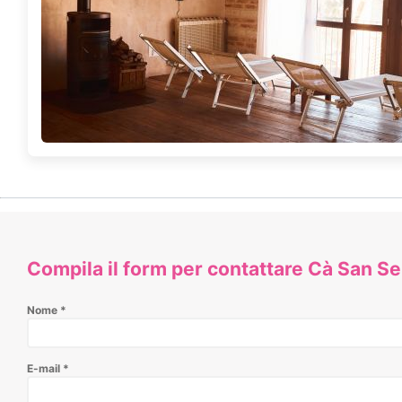
dopo il Bagno Turco, si potrà godere della doccia a cascata che
tiepida, o quella con i vari jet specifici per le varie parti del corp
Area relax con tisaneria
Il giorno di chiusura del ristorante di Ca’ San Sebastiano e della
CONTATTA Cà San Sebas
Compila il form per contattare Cà San S
Nome
*
E-mail
*