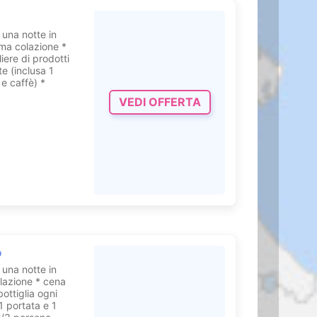
 una notte in
 di fieno…
ma colazione *
iere di prodotti
te (inclusa 1
cata alle coppie…
 e caffè) *
VEDI OFFERTA
ntro i radicali
ettuato in una
arantirà un
ice di vino per
 corpo per un
pia.
o
 una notte in
lazione * cena
possa usufruire
bottiglia ogni
1 portata e 1