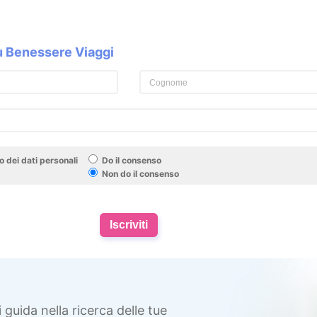
su Benessere Viaggi
 dei dati personali
Do il consenso
Non do il consenso
Iscriviti
i guida nella ricerca delle tue