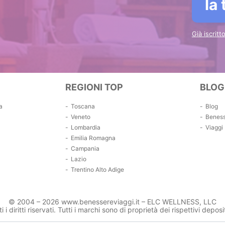
la
Già iscrit
REGIONI TOP
BLOG
a
Toscana
Blog
Veneto
Benes
Lombardia
Viaggi
Emilia Romagna
Campania
Lazio
Trentino Alto Adige
© 2004 – 2026 www.benessereviaggi.it – ELC WELLNESS, LLC
ti i diritti riservati. Tutti i marchi sono di proprietà dei rispettivi deposit